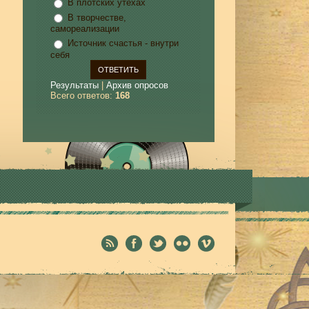
В плотских утехах
В творчестве,
самореализации
Источник счастья - внутри
себя
Результаты
|
Архив опросов
Всего ответов:
168