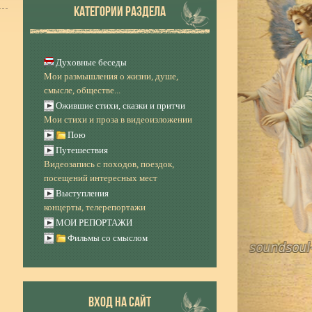
КАТЕГОРИИ РАЗДЕЛА
Духовные беседы
Мои размышления о жизни, душе,
смысле, обществе...
Ожившие стихи, сказки и притчи
Мои стихи и проза в видеоизложении
Пою
Путешествия
Видеозапись с походов, поездок,
посещений интересных мест
Выступления
концерты, телерепортажи
МОИ РЕПОРТАЖИ
Фильмы со смыслом
ВХОД НА САЙТ