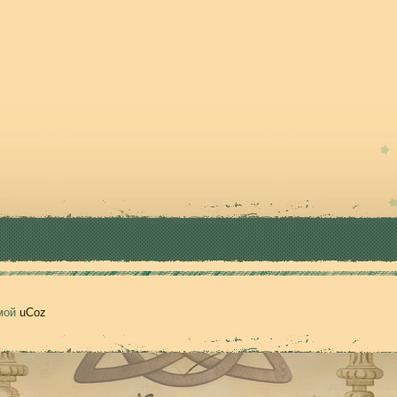
емой
uCoz