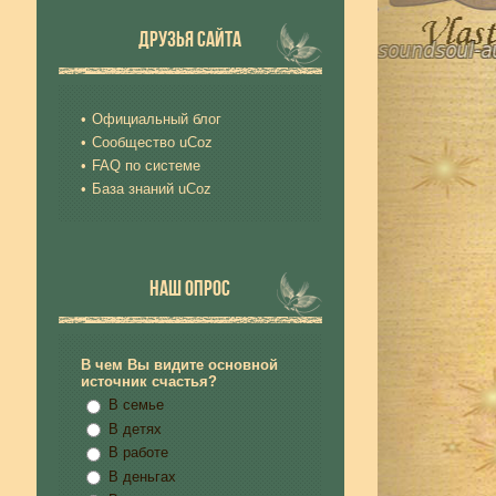
ДРУЗЬЯ САЙТА
Официальный блог
Сообщество uCoz
FAQ по системе
База знаний uCoz
НАШ ОПРОС
В чем Вы видите основной
источник счастья?
В семье
В детях
В работе
В деньгах