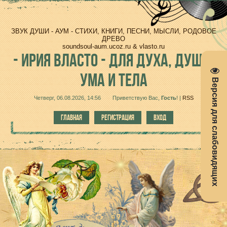
ЗВУК ДУШИ - АУМ - СТИХИ, КНИГИ, ПЕСНИ, МЫСЛИ, РОДОВОЕ
ДРЕВО
soundsoul-aum.ucoz.ru & vlasto.ru
-
ИРИЯ ВЛАСТО - ДЛЯ ДУХА, ДУШИ,
УМА И ТЕЛА
Версия для слабовидящих
Четверг, 06.08.2026, 14:56
Приветствую Вас
,
Гость
!
|
RSS
ГЛАВНАЯ
РЕГИСТРАЦИЯ
ВХОД