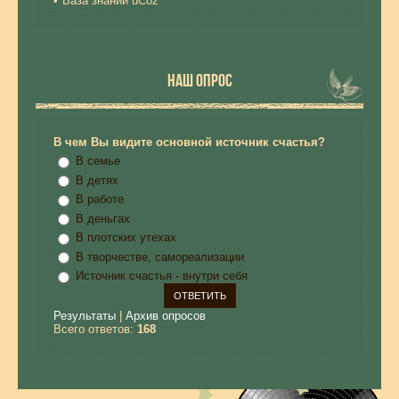
База знаний uCoz
НАШ ОПРОС
В чем Вы видите основной источник счастья?
В семье
В детях
В работе
В деньгах
В плотских утехах
В творчестве, самореализации
Источник счастья - внутри себя
Результаты
|
Архив опросов
Всего ответов:
168