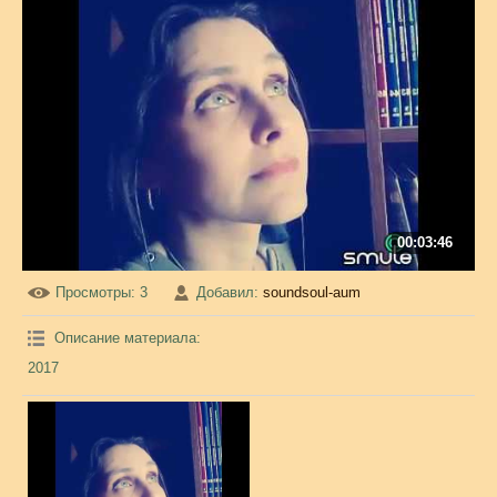
00:03:46
Просмотры
: 3
Добавил
:
soundsoul-aum
Описание материала
:
2017