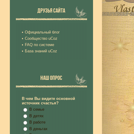
ДРУЗЬЯ САЙТА
Официальный блог
Сообщество uCoz
FAQ по системе
База знаний uCoz
НАШ ОПРОС
В чем Вы видите основной
источник счастья?
В семье
В детях
В работе
В деньгах