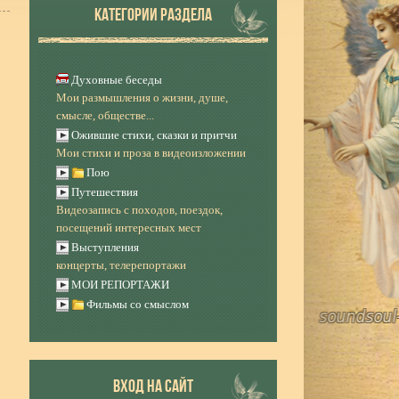
КАТЕГОРИИ РАЗДЕЛА
Духовные беседы
Мои размышления о жизни, душе,
смысле, обществе...
Ожившие стихи, сказки и притчи
Мои стихи и проза в видеоизложении
Пою
Путешествия
Видеозапись с походов, поездок,
посещений интересных мест
Выступления
концерты, телерепортажи
МОИ РЕПОРТАЖИ
Фильмы со смыслом
ВХОД НА САЙТ