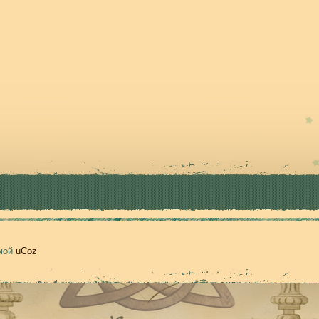
емой
uCoz