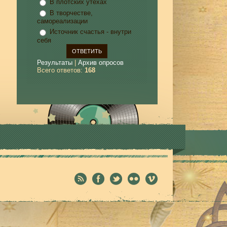
В плотских утехах
В творчестве,
самореализации
Источник счастья - внутри
себя
Результаты
|
Архив опросов
Всего ответов:
168