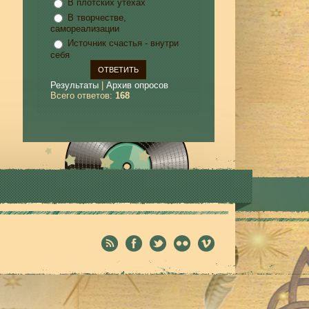
В плотских утехах
В творчестве,
самореализации
Источник счастья - внутри
себя
Результаты
|
Архив опросов
Всего ответов:
168