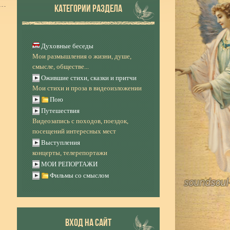
КАТЕГОРИИ РАЗДЕЛА
Духовные беседы
Мои размышления о жизни, душе,
смысле, обществе...
Ожившие стихи, сказки и притчи
Мои стихи и проза в видеоизложении
Пою
Путешествия
Видеозапись с походов, поездок,
посещений интересных мест
Выступления
концерты, телерепортажи
МОИ РЕПОРТАЖИ
Фильмы со смыслом
ВХОД НА САЙТ