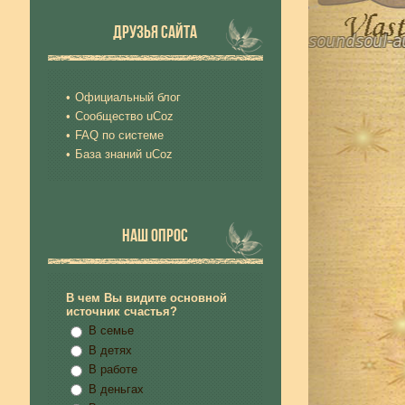
ДРУЗЬЯ САЙТА
Официальный блог
Сообщество uCoz
FAQ по системе
База знаний uCoz
НАШ ОПРОС
В чем Вы видите основной
источник счастья?
В семье
В детях
В работе
В деньгах