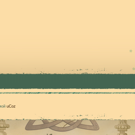
емой
uCoz