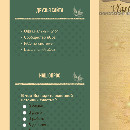
ДРУЗЬЯ САЙТА
Официальный блог
Сообщество uCoz
FAQ по системе
База знаний uCoz
НАШ ОПРОС
В чем Вы видите основной
источник счастья?
В семье
В детях
В работе
В деньгах