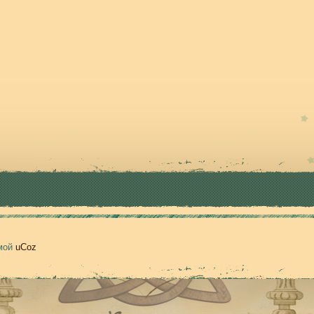
емой
uCoz