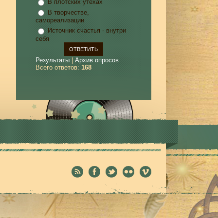
В плотских утехах
В творчестве,
самореализации
Источник счастья - внутри
себя
Результаты
|
Архив опросов
Всего ответов:
168