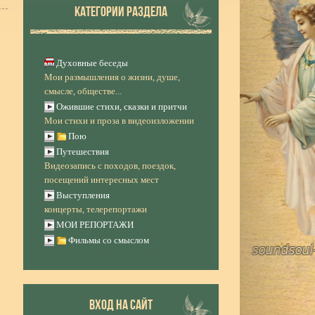
КАТЕГОРИИ РАЗДЕЛА
Духовные беседы
Мои размышления о жизни, душе,
смысле, обществе...
Ожившие стихи, сказки и притчи
Мои стихи и проза в видеоизложении
Пою
Путешествия
Видеозапись с походов, поездок,
посещений интересных мест
Выступления
концерты, телерепортажи
МОИ РЕПОРТАЖИ
Фильмы со смыслом
ВХОД НА САЙТ