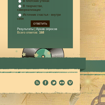
В плотских утехах
В творчестве,
самореализации
Источник счастья - внутри
себя
Результаты
|
Архив опросов
Всего ответов:
168