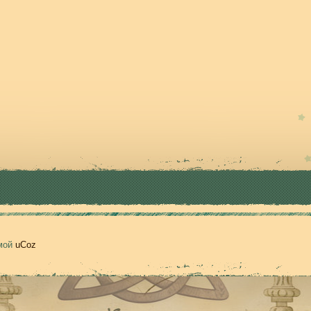
емой
uCoz