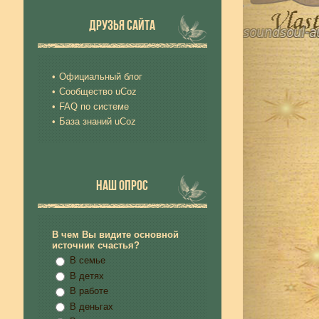
ДРУЗЬЯ САЙТА
Официальный блог
Сообщество uCoz
FAQ по системе
База знаний uCoz
НАШ ОПРОС
В чем Вы видите основной
источник счастья?
В семье
В детях
В работе
В деньгах