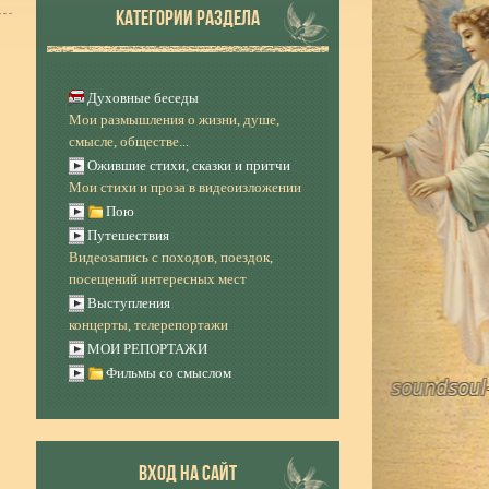
КАТЕГОРИИ РАЗДЕЛА
Духовные беседы
Мои размышления о жизни, душе,
смысле, обществе...
Ожившие стихи, сказки и притчи
Мои стихи и проза в видеоизложении
Пою
Путешествия
Видеозапись с походов, поездок,
посещений интересных мест
Выступления
концерты, телерепортажи
МОИ РЕПОРТАЖИ
Фильмы со смыслом
ВХОД НА САЙТ