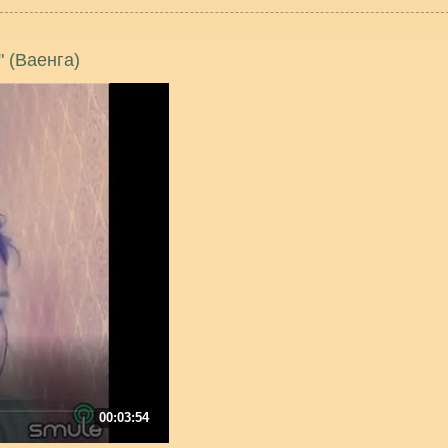
 (Ваенга)
00:03:54