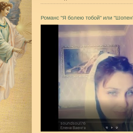
Романс "Я болею тобой" или "Шопен"