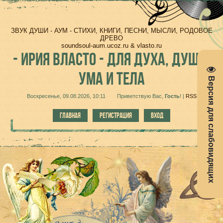
ЗВУК ДУШИ - АУМ - СТИХИ, КНИГИ, ПЕСНИ, МЫСЛИ, РОДОВОЕ
ДРЕВО
soundsoul-aum.ucoz.ru & vlasto.ru
-
ИРИЯ ВЛАСТО - ДЛЯ ДУХА, ДУШИ,
УМА И ТЕЛА
Версия для слабовидящих
Воскресенье, 09.08.2026, 10:11
Приветствую Вас
,
Гость
!
|
RSS
ГЛАВНАЯ
РЕГИСТРАЦИЯ
ВХОД