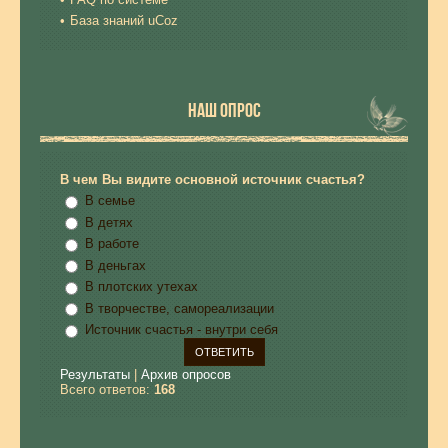
База знаний uCoz
НАШ ОПРОС
В чем Вы видите основной источник счастья?
В семье
В детях
В работе
В деньгах
В плотских утехах
В творчестве, самореализации
Источник счастья - внутри себя
Результаты
|
Архив опросов
Всего ответов:
168