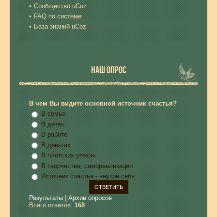
Сообщество uCoz
FAQ по системе
База знаний uCoz
НАШ ОПРОС
В чем Вы видите основной источник счастья?
В семье
В детях
В работе
В деньгах
В плотских утехах
В творчестве, самореализации
Источник счастья - внутри себя
Результаты
|
Архив опросов
Всего ответов:
168