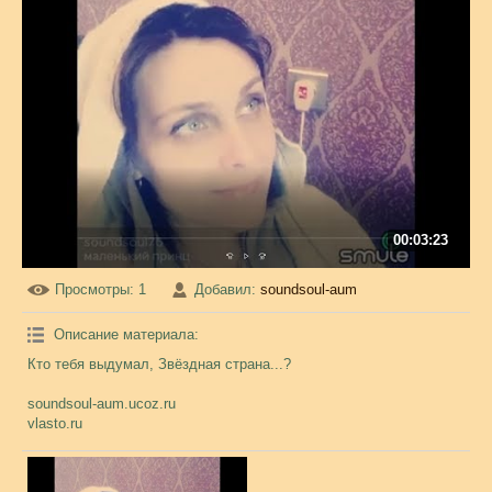
00:03:23
Просмотры
: 1
Добавил
:
soundsoul-aum
Описание материала
:
Кто тебя выдумал, Звёздная страна...?
soundsoul-aum.ucoz.ru
vlasto.ru