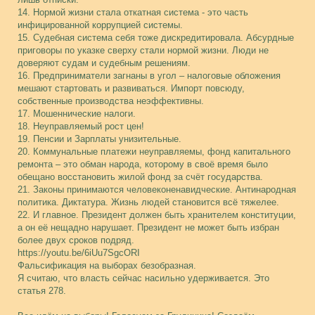
14. Нормой жизни стала откатная система - это часть
инфицированной коррупцией системы.
15. Судебная система себя тоже дискредитировала. Абсурдные
приговоры по указке сверху стали нормой жизни. Люди не
доверяют судам и судебным решениям.
16. Предприниматели загнаны в угол – налоговые обложения
мешают стартовать и развиваться. Импорт повсюду,
собственные производства неэффективны.
17. Мошеннические налоги.
18. Неуправляемый рост цен!
19. Пенсии и Зарплаты унизительные.
20. Коммунальные платежи неуправляемы, фонд капитального
ремонта – это обман народа, которому в своё время было
обещано восстановить жилой фонд за счёт государства.
21. Законы принимаются человеконенавидческие. Антинародная
политика. Диктатура. Жизнь людей становится всё тяжелее.
22. И главное. Президент должен быть хранителем конституции,
а он её нещадно нарушает. Президент не может быть избран
более двух сроков подряд.
https://youtu.be/6iUu7SgcORI
Фальсификация на выборах безобразная.
Я считаю, что власть сейчас насильно удерживается. Это
статья 278.