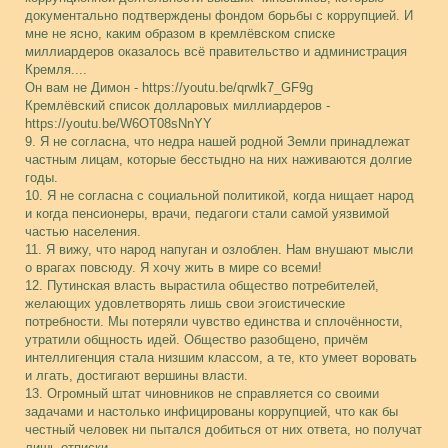
документально подтверждены фондом борьбы с коррупцией. И
мне не ясно, каким образом в кремлёвском списке
миллиардеров оказалось всё правительство и администрация
Кремля....
Он вам не Димон - https://youtu.be/qrwlk7_GF9g
Кремлёвский список долларовых миллиардеров -
https://youtu.be/W6OT08sNnYY
9. Я не согласна, что недра нашей родной Земли принадлежат
частным лицам, которые бесстыдно на них наживаются долгие
годы.
10. Я не согласна с социальной политикой, когда нищает народ
и когда пенсионеры, врачи, педагоги стали самой уязвимой
частью населения.
11. Я вижу, что народ напуган и озлоблен. Нам внушают мысли
о врагах повсюду. Я хочу жить в мире со всеми!
12. Путинская власть вырастила общество потребителей,
желающих удовлетворять лишь свои эгоистические
потребности. Мы потеряли чувство единства и сплочённости,
утратили общность идей. Общество разобщено, причём
интеллигенция стала низшим классом, а те, кто умеет воровать
и лгать, достигают вершины власти.
13. Огромный штат чиновников не справляется со своими
задачами и настолько инфицированы коррупцией, что как бы
честный человек ни пытался добиться от них ответа, но получат
лишь отписки.