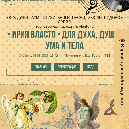
ЗВУК ДУШИ - АУМ - СТИХИ, КНИГИ, ПЕСНИ, МЫСЛИ, РОДОВОЕ
ДРЕВО
soundsoul-aum.ucoz.ru & vlasto.ru
-
ИРИЯ ВЛАСТО - ДЛЯ ДУХА, ДУШИ,
УМА И ТЕЛА
Версия для слабовидящих
Суббота, 08.08.2026, 13:42
Приветствую Вас
,
Гость
!
|
RSS
ГЛАВНАЯ
РЕГИСТРАЦИЯ
ВХОД