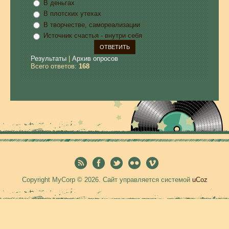
В деньгах
В плотских утехах
В творчестве, самореализации
Источник счастья - внутри себя
Результаты
|
Архив опросов
Всего ответов:
168
Copyright MyCorp © 2026
.
Сайт управляется системой
uCoz