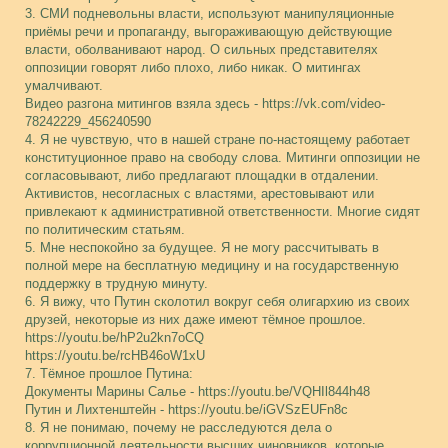
3. СМИ подневольны власти, используют манипуляционные
приёмы речи и пропаганду, выгораживающую действующие
власти, оболванивают народ. О сильных представителях
оппозиции говорят либо плохо, либо никак. О митингах
умалчивают.
Видео разгона митингов взяла здесь - https://vk.com/video-
78242229_456240590
4. Я не чувствую, что в нашей стране по-настоящему работает
конституционное право на свободу слова. Митинги оппозиции не
согласовывают, либо предлагают площадки в отдалении.
Активистов, несогласных с властями, арестовывают или
привлекают к административной ответственности. Многие сидят
по политическим статьям.
5. Мне неспокойно за будущее. Я не могу рассчитывать в
полной мере на бесплатную медицину и на государственную
поддержку в трудную минуту.
6. Я вижу, что Путин сколотил вокруг себя олигархию из своих
друзей, некоторые из них даже имеют тёмное прошлое.
https://youtu.be/hP2u2kn7oCQ
https://youtu.be/rcHB46oW1xU
7. Тёмное прошлое Путина:
Документы Марины Салье - https://youtu.be/VQHIl844h48
Путин и Лихтенштейн - https://youtu.be/iGVSzEUFn8c
8. Я не понимаю, почему не расследуются дела о
коррупционной деятельности высших чиновников, которые