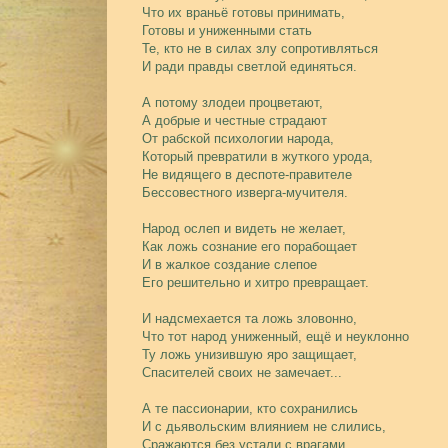
Что их враньё готовы принимать,
Готовы и униженными стать
Те, кто не в силах злу сопротивляться
И ради правды светлой единяться.
А потому злодеи процветают,
А добрые и честные страдают
От рабской психологии народа,
Который превратили в жуткого урода,
Не видящего в деспоте-правителе
Бессовестного изверга-мучителя.
Народ ослеп и видеть не желает,
Как ложь сознание его порабощает
И в жалкое создание слепое
Его решительно и хитро превращает.
И надсмехается та ложь зловонно,
Что тот народ униженный, ещё и неуклонно
Ту ложь унизившую яро защищает,
Спасителей своих не замечает...
А те пассионарии, кто сохранились
И с дьявольским влиянием не слились,
Сражаются без устали с врагами,