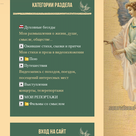
КАТЕГОРИИ РАЗДЕЛА
Духовные беседы
Мои размышления о жизни, душе,
смысле, обществе...
Ожившие стихи, сказки и притчи
Мои стихи и проза в видеоизложении
Пою
Путешествия
Видеозапись с походов, поездок,
посещений интересных мест
Выступления
концерты, телерепортажи
МОИ РЕПОРТАЖИ
Фильмы со смыслом
ВХОД НА САЙТ