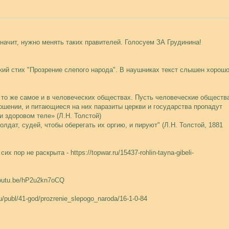
начит, нужно менять таких правителей. Голосуем ЗА Грудинина!
кий стих "Прозрение слепого народа". В наушниках текст слышен хорошо
 то же самое и в человеческих обществах. Пусть человеческие обществ
шении, и питающиеся на них паразиты церкви и государства пропадут
и здоровом теле» (Л.Н. Толстой)
лдат, судей, чтобы оберегать их оргию, и пируют" (Л.Н. Толстой, 1881
 пор не раскрыта - https://topwar.ru/15437-rohlin-tayna-gibeli-
youtu.be/hP2u2kn7oCQ
u/publ/41-god/prozrenie_slepogo_naroda/16-1-0-84