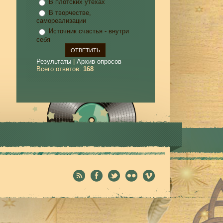
В плотских утехах
В творчестве,
самореализации
Источник счастья - внутри
себя
Результаты
|
Архив опросов
Всего ответов:
168