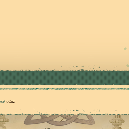
емой
uCoz