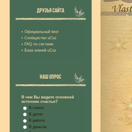
ДРУЗЬЯ САЙТА
Официальный блог
Сообщество uCoz
FAQ по системе
База знаний uCoz
НАШ ОПРОС
В чем Вы видите основной
источник счастья?
В семье
В детях
В работе
В деньгах