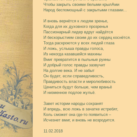
Чтобы закрыть своими белыми крылАми
Народ беспомощный с закрытыми глазами...
И вновь вернётся к людям зренье,
Когда для их духовного прозренья
Пассионарный лидер вдруг найдётся
И бескорыстием своим до их сердец коснётся.
Тогда раскроются у всех людей глаза
И ложь, услыша правды голоса,
Из некогда казавшейся махины
Вмиг превратится в пыльные руины
И добрый голос правды зазвучит
На долгие века. И не забыт
Он будет, если справедливость,
Правдивость власти и миролюбивость
Цениться будут больше, чем враньё
И низменное подлое жульё.
Завет истории народы сохранят
И впредь, всю ложь в зачатке истребят,
Коль сможет она где-то появиться –
Исчезнет вмиг, и вновь не возродится.
11.02.2018