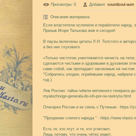
Просмотры
: 0
Добавил
:
soundsoul-aum
Описание материала
:
Если властители ослепили и поработили народ, з
Призыв Игоря Талькова жив и сегодня!
В паузы включены цитаты Л.Н. Толстого и авторс
а без них глуховато.
«Только чистотою уничтожается нечисть на теле;
сделаются чистыми и здоровыми в духовном отно
сами собой, как пропадают насекомые на чистом 
"Собрались злодеи, ограбившие народ, набрали со
год.).
Лев Рохлин: тайна гибели мятежного генерала до сих
myatezhnogo-generala-do-sih-por-ne-raskryta.html
Олигархи России и их связь с Путиным - https://
"Прозрение слепого народа " - https://www.vlasto.r
Есть те, кто лгут, и те, кто угнетают,
Лишь потому, что очень чётко знают,