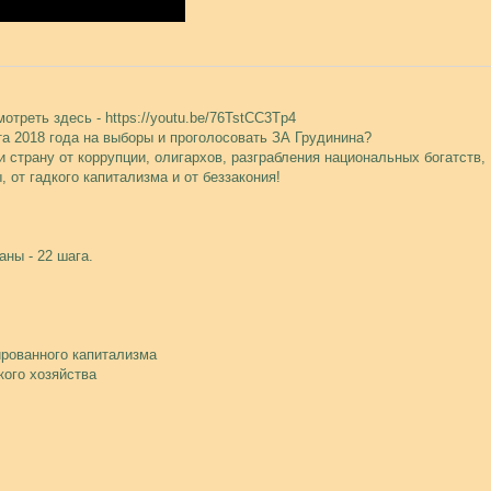
отреть здесь - https://youtu.be/76TstCC3Tp4
а 2018 года на выборы и проголосовать ЗА Грудинина?
и страну от коррупции, олигархов, разграбления национальных богатств,
 от гадкого капитализма и от беззакония!
аны - 22 шага.
ированного капитализма
кого хозяйства