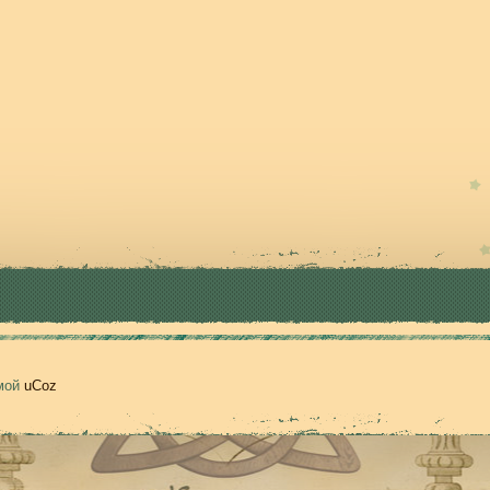
емой
uCoz