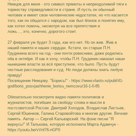
Немцов для меня - это символ прямоты и непреодолимой тяги к
торжеству справедливости в стране. И пусть он обычный
человек и имеет свои человеческие недостатки, но что касается
того, как он общался с народом, как был близок и понятен ему,
как хотел помочь, несмотря на все препятствия и
ложь..., это, конечно, дорогого стоит.
27 февраля уж будет 3 года, как его нет. Но он жив. Жив в
нашей памяти и наших сердцах. Кстати, он старше П.Н.
Грудинина всего на год - они почти ровесники, даже родились
оба в октябре. И как я хочу, чтобы П.Н. Грудинин наказал наши
нынешние власти за всё преступное, что было. Пусть будут
честные расследования и суд. Но люди должны знать любую
правду!
Посвящение Немцову. "Борись!" - https://www.vlasto.ru/publ/41-
god/boris_posvjashhenie_borisu_nemcovu/16-1-0-85
Обязательно посмотрите видео памяти политиков и
журналистов, погибших за свободу слова и мысли в
постсоветской России. Дмитрий Холодов, Владислав Листьев,
Сергей Юшенков, Галина Старовойтова и многие другие. Вечная
память. Автор — Сергей Кальварский. На фоне песни "Я
вернусь!" И.Талькова, которую исполнила Марта Адамчук -
https://youtu.be/vVnf76-nGP0