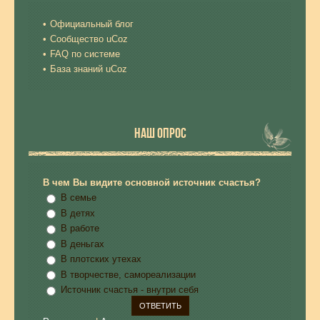
Официальный блог
Сообщество uCoz
FAQ по системе
База знаний uCoz
НАШ ОПРОС
В чем Вы видите основной источник счастья?
В семье
В детях
В работе
В деньгах
В плотских утехах
В творчестве, самореализации
Источник счастья - внутри себя