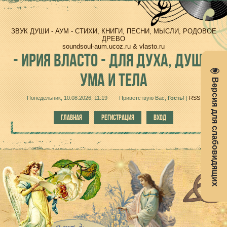
ЗВУК ДУШИ - АУМ - СТИХИ, КНИГИ, ПЕСНИ, МЫСЛИ, РОДОВОЕ
ДРЕВО
soundsoul-aum.ucoz.ru & vlasto.ru
-
ИРИЯ ВЛАСТО - ДЛЯ ДУХА, ДУШИ,
УМА И ТЕЛА
Версия для слабовидящих
Понедельник, 10.08.2026, 11:19
Приветствую Вас
,
Гость
!
|
RSS
ГЛАВНАЯ
РЕГИСТРАЦИЯ
ВХОД