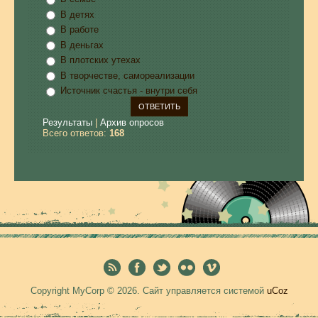
В детях
В работе
В деньгах
В плотских утехах
В творчестве, самореализации
Источник счастья - внутри себя
Результаты
|
Архив опросов
Всего ответов:
168
Copyright MyCorp © 2026
.
Сайт управляется системой
uCoz