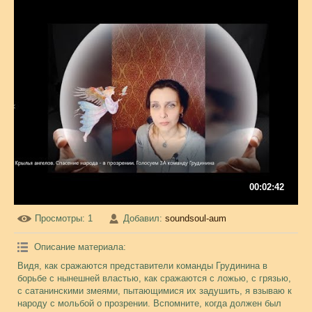
00:02:42
Просмотры
: 1
Добавил
:
soundsoul-aum
Описание материала
:
Видя, как сражаются представители команды Грудинина в
борьбе с нынешней властью, как сражаются с ложью, с грязью,
с сатанинскими змеями, пытающимися их задушить, я взываю к
народу с мольбой о прозрении. Вспомните, когда должен был