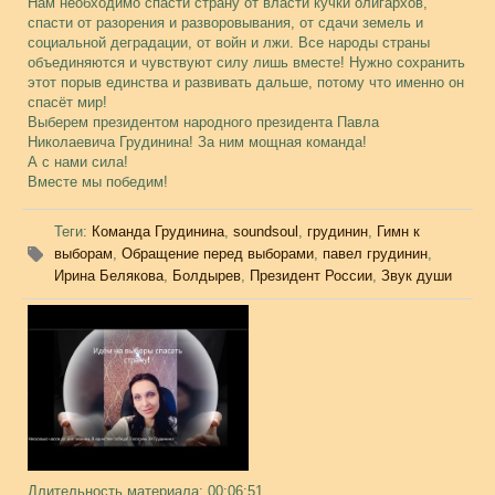
Нам необходимо спасти страну от власти кучки олигархов,
спасти от разорения и разворовывания, от сдачи земель и
социальной деградации, от войн и лжи. Все народы страны
объединяются и чувствуют силу лишь вместе! Нужно сохранить
этот порыв единства и развивать дальше, потому что именно он
спасёт мир!
Выберем президентом народного президента Павла
Николаевича Грудинина! За ним мощная команда!
А с нами сила!
Вместе мы победим!
Теги
:
Команда Грудинина
,
soundsoul
,
грудинин
,
Гимн к
выборам
,
Обращение перед выборами
,
павел грудинин
,
Ирина Белякова
,
Болдырев
,
Президент России
,
Звук души
Длительность материала
: 00:06:51