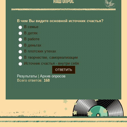
НАШ ОПРОС
В чем Вы видите основной источник счастья?
В семье
В детях
В работе
В деньгах
В плотских утехах
В творчестве, самореализации
Источник счастья - внутри себя
Результаты
|
Архив опросов
Всего ответов:
168