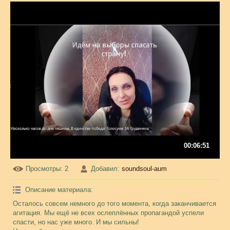
00:06:51
Просмотры
: 2
Добавил
:
soundsoul-aum
Описание материала
:
Осталось совсем немного до того момента, когда заканчивается
агитация. Мы ещё не всех ослеплённых пропагандой успели
спасти, но нас уже много. И мы сильны!