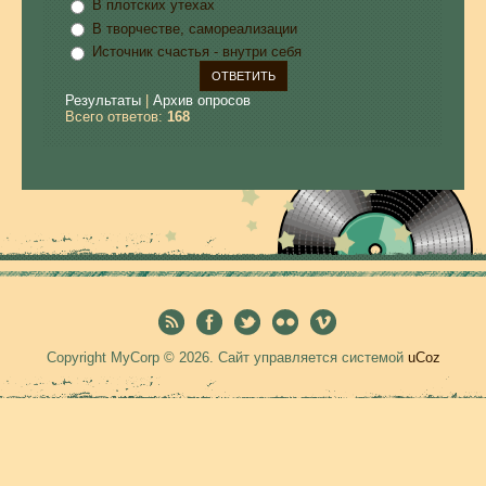
В плотских утехах
В творчестве, самореализации
Источник счастья - внутри себя
Результаты
|
Архив опросов
Всего ответов:
168
Copyright MyCorp © 2026
.
Сайт управляется системой
uCoz