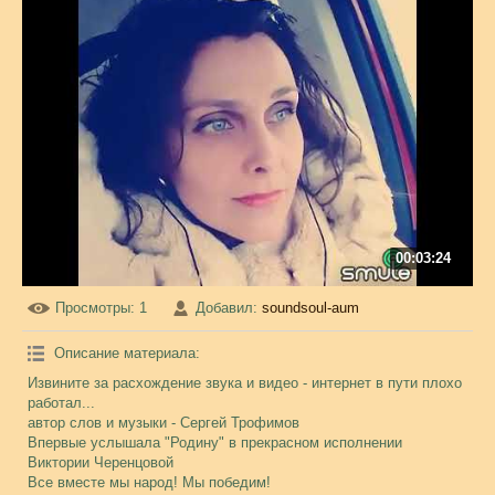
00:03:24
Просмотры
: 1
Добавил
:
soundsoul-aum
Описание материала
:
Извините за расхождение звука и видео - интернет в пути плохо
работал...
автор слов и музыки - Сергей Трофимов
Впервые услышала "Родину" в прекрасном исполнении
Виктории Черенцовой
Все вместе мы народ! Мы победим!