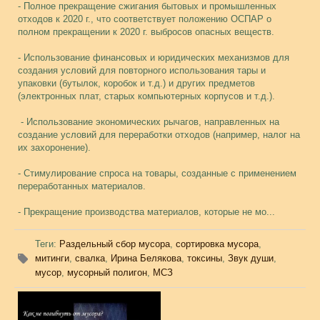
-­ Полное прекращение сжигания бытовых и промышленных
отходов к 2020 г., что соответствует положению ОСПАР о
полном прекращении к 2020 г. выбросов опасных веществ.
­- Использование финансовых и юридических механизмов для
создания условий для повторного использования тары и
упаковки (бутылок, коробок и т.д.) и других предметов
(электронных плат, старых компьютерных корпусов и т.д.).
­ - Использование экономических рычагов, направленных на
создание условий для переработки отходов (например, налог на
их захоронение).
­- Стимулирование спроса на товары, созданные с применением
переработанных материалов.
­- Прекращение производства материалов, которые не мо...
Теги
:
Раздельный сбор мусора
,
сортировка мусора
,
митинги
,
свалка
,
Ирина Белякова
,
токсины
,
Звук души
,
мусор
,
мусорный полигон
,
МСЗ