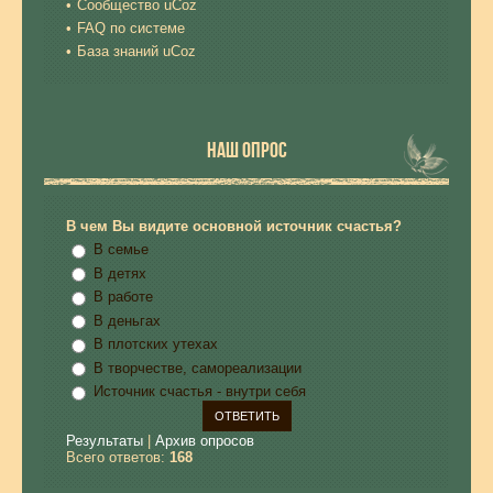
Сообщество uCoz
FAQ по системе
База знаний uCoz
НАШ ОПРОС
В чем Вы видите основной источник счастья?
В семье
В детях
В работе
В деньгах
В плотских утехах
В творчестве, самореализации
Источник счастья - внутри себя
Результаты
|
Архив опросов
Всего ответов:
168