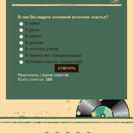
В чем Вы видите основной источник счастья?
В семье
В детях
В работе
В деньгах
В плотских утехах
В творчестве, самореализации
Источник счастья - внутри себя
Результаты
|
Архив опросов
Всего ответов:
168