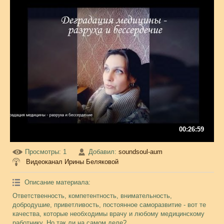
00:26:59
Просмотры
: 1
Добавил
:
soundsoul-aum
Видеоканал Ирины Беляковой
Описание материала
:
Ответственность, компетентность, внимательность,
добродушие, приветливость, постоянное саморазвитие - вот те
качества, которые необходимы врачу и любому медицинскому
работнику. Но так ли на самом деле?