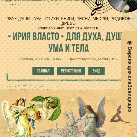
ЗВУК ДУШИ - АУМ - СТИХИ, КНИГИ, ПЕСНИ, МЫСЛИ, РОДОВОЕ
ДРЕВО
soundsoul-aum.ucoz.ru & vlasto.ru
-
ИРИЯ ВЛАСТО - ДЛЯ ДУХА, ДУШИ,
УМА И ТЕЛА
Версия для слабовидящих
Суббота, 08.08.2026, 03:47
Приветствую Вас
,
Гость
!
|
RSS
ГЛАВНАЯ
РЕГИСТРАЦИЯ
ВХОД