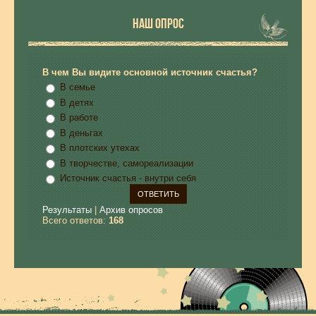
НАШ ОПРОС
В чем Вы видите основной источник счастья?
В семье
В детях
В работе
В деньгах
В плотских утехах
В творчестве, самореализации
Источник счастья - внутри себя
Результаты
|
Архив опросов
Всего ответов:
168