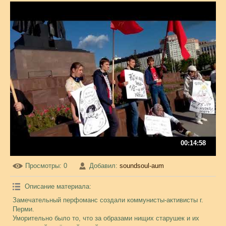
00:14:58
Просмотры
: 0
Добавил
:
soundsoul-aum
Описание материала
:
Замечательный перфоманс создали коммунисты-активисты г.
Перми.
Уморительно было то, что за образами нищих старушек и их