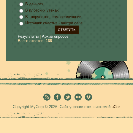
В деньгах
В плотских утехах
В творчестве, самореализации
Источник счастья - внутри себя
Результаты
|
Архив опросов
Всего ответов:
168
Copyright MyCorp © 2026
.
Сайт управляется системой
uCoz