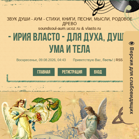
ЗВУК ДУШИ - АУМ - СТИХИ, КНИГИ, ПЕСНИ, МЫСЛИ, РОДОВОЕ
ДРЕВО
soundsoul-aum.ucoz.ru & vlasto.ru
-
ИРИЯ ВЛАСТО - ДЛЯ ДУХА, ДУШИ,
УМА И ТЕЛА
Версия для слабовидящих
Воскресенье, 09.08.2026, 04:43
Приветствую Вас
,
Гость
!
|
RSS
ГЛАВНАЯ
РЕГИСТРАЦИЯ
ВХОД