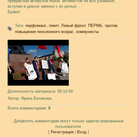
прекрасной актёрской игрой, активистов не все узнавали,
вступая в диалог именно с их ролью...
Браво!
Теги
:
перфоманс
,
пикет
,
Левый фронт
,
ПЕРМЬ
,
против
повышения пенсионного возрас
,
коммунисты
Длительность материала
: 00:14:58
Автор
: Ирина Белякова
Всего комментариев
:
0
Добавлять комментарии могут только зарегистрированные
пользователи.
[
Регистрация
|
Вход
]