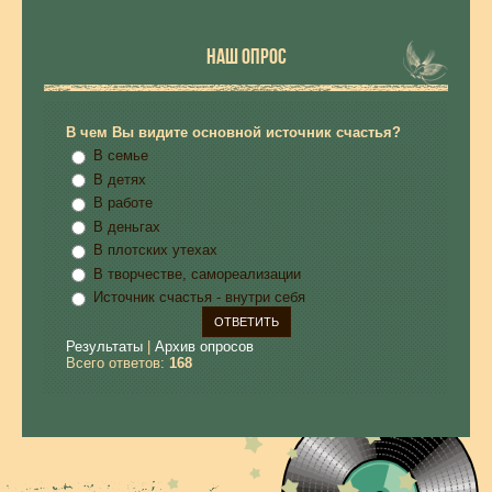
НАШ ОПРОС
В чем Вы видите основной источник счастья?
В семье
В детях
В работе
В деньгах
В плотских утехах
В творчестве, самореализации
Источник счастья - внутри себя
Результаты
|
Архив опросов
Всего ответов:
168