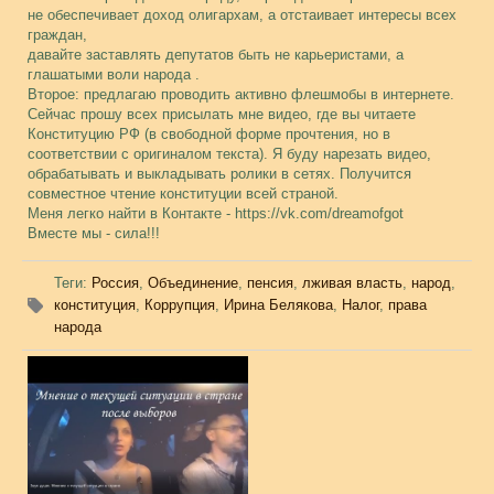
не обеспечивает доход олигархам, а отстаивает интересы всех
граждан,
давайте заставлять депутатов быть не карьеристами, а
глашатыми воли народа .
Второе: предлагаю проводить активно флешмобы в интернете.
Сейчас прошу всех присылать мне видео, где вы читаете
Конституцию РФ (в свободной форме прочтения, но в
соответствии с оригиналом текста). Я буду нарезать видео,
обрабатывать и выкладывать ролики в сетях. Получится
совместное чтение конституции всей страной.
Меня легко найти в Контакте - https://vk.com/dreamofgot
Вместе мы - сила!!!
Теги
:
Россия
,
Объединение
,
пенсия
,
лживая власть
,
народ
,
конституция
,
Коррупция
,
Ирина Белякова
,
Налог
,
права
народа