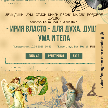
ЗВУК ДУШИ - АУМ - СТИХИ, КНИГИ, ПЕСНИ, МЫСЛИ, РОДОВОЕ
ДРЕВО
soundsoul-aum.ucoz.ru & vlasto.ru
-
ИРИЯ ВЛАСТО - ДЛЯ ДУХА, ДУШИ,
УМА И ТЕЛА
Версия для слабовидящих
Понедельник, 10.08.2026, 16:41
Приветствую Вас
,
Гость
!
|
RSS
ГЛАВНАЯ
РЕГИСТРАЦИЯ
ВХОД