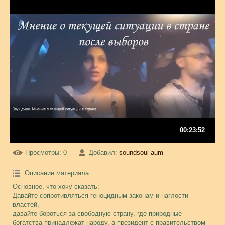
00:23:52
Просмотры
: 0
Добавил
:
soundsoul-aum
Описание материала
:
Основное, что хочу сказать:
Давайте сопротивляться геноцидным законам и наглости
властей,
давайте бороться за свободную страну, где природные
богатства принадлежат народу, а президент с правительством -