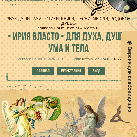
ЗВУК ДУШИ - АУМ - СТИХИ, КНИГИ, ПЕСНИ, МЫСЛИ, РОДОВОЕ
ДРЕВО
soundsoul-aum.ucoz.ru & vlasto.ru
-
ИРИЯ ВЛАСТО - ДЛЯ ДУХА, ДУШИ,
УМА И ТЕЛА
Версия для слабовидящих
Воскресенье, 09.08.2026, 00:31
Приветствую Вас
,
Гость
!
|
RSS
ГЛАВНАЯ
РЕГИСТРАЦИЯ
ВХОД