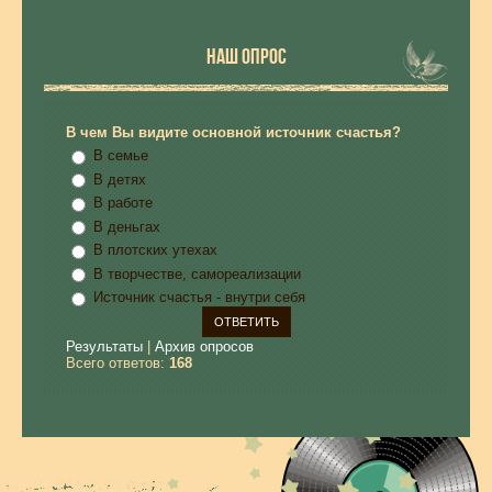
НАШ ОПРОС
В чем Вы видите основной источник счастья?
В семье
В детях
В работе
В деньгах
В плотских утехах
В творчестве, самореализации
Источник счастья - внутри себя
Результаты
|
Архив опросов
Всего ответов:
168