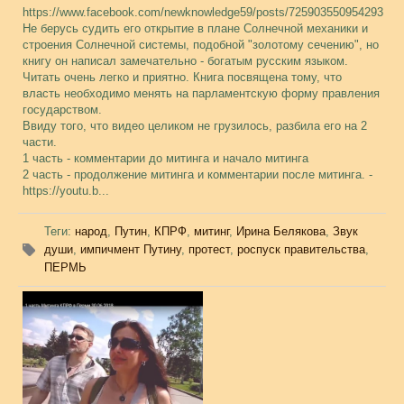
https://www.facebook.com/newknowledge59/posts/725903550954293
Не берусь судить его открытие в плане Солнечной механики и
строения Солнечной системы, подобной "золотому сечению", но
книгу он написал замечательно - богатым русским языком.
Читать очень легко и приятно. Книга посвящена тому, что
власть необходимо менять на парламентскую форму правления
государством.
Ввиду того, что видео целиком не грузилось, разбила его на 2
части.
1 часть - комментарии до митинга и начало митинга
2 часть - продолжение митинга и комментарии после митинга. -
https://youtu.b...
Теги
:
народ
,
Путин
,
КПРФ
,
митинг
,
Ирина Белякова
,
Звук
души
,
импичмент Путину
,
протест
,
роспуск правительства
,
ПЕРМЬ