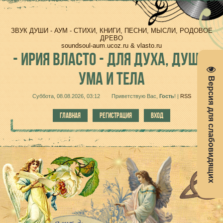
ЗВУК ДУШИ - АУМ - СТИХИ, КНИГИ, ПЕСНИ, МЫСЛИ, РОДОВОЕ
ДРЕВО
soundsoul-aum.ucoz.ru & vlasto.ru
-
ИРИЯ ВЛАСТО - ДЛЯ ДУХА, ДУШИ,
УМА И ТЕЛА
Версия для слабовидящих
Суббота, 08.08.2026, 03:12
Приветствую Вас
,
Гость
!
|
RSS
ГЛАВНАЯ
РЕГИСТРАЦИЯ
ВХОД