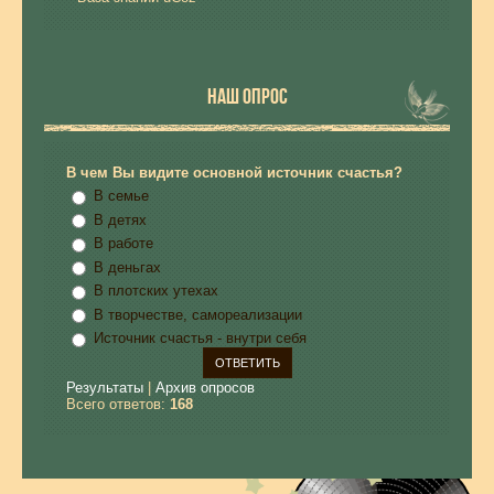
НАШ ОПРОС
В чем Вы видите основной источник счастья?
В семье
В детях
В работе
В деньгах
В плотских утехах
В творчестве, самореализации
Источник счастья - внутри себя
Результаты
|
Архив опросов
Всего ответов:
168