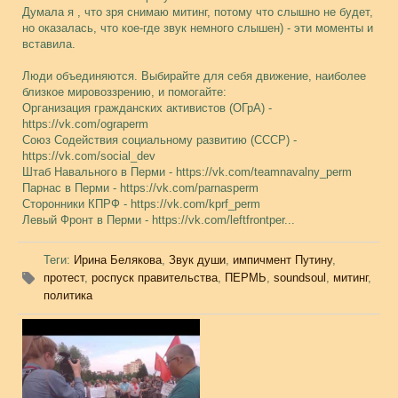
Думала я , что зря снимаю митинг, потому что слышно не будет,
но оказалась, что кое-где звук немного слышен) - эти моменты и
вставила.
Люди объединяются. Выбирайте для себя движение, наиболее
близкое мировоззрению, и помогайте:
Организация гражданских активистов (ОГрА) -
https://vk.com/ograperm
Союз Содействия социальному развитию (СССР) -
https://vk.com/social_dev
Штаб Навального в Перми - https://vk.com/teamnavalny_perm
Парнас в Перми - https://vk.com/parnasperm
Сторонники КПРФ - https://vk.com/kprf_perm
Левый Фронт в Перми - https://vk.com/leftfrontper...
Теги
:
Ирина Белякова
,
Звук души
,
импичмент Путину
,
протест
,
роспуск правительства
,
ПЕРМЬ
,
soundsoul
,
митинг
,
политика