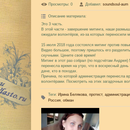
Просмотры
: 0
Добавил
:
soundsoul-aum
Описание материала
:
Это 3 часть.
В этой части - завершение митинга, наши размы
ожидали волонтёров, из-за которых переносили м
15 июля 2018 года состоялся митинг против повы
Видео большое, поэтому пришлось его разделить 
скучными. Цените своё время!
Митинг в этот раз собрал (по подсчётам Андрея)
перенесла время на утро, что в воскресный день
даче, кто в походах.
Причина, по которой администрация перенесла в
волонтёрами. Посмотреть на этих загадочных вол
Теги
:
Ирина Белякова
,
протест
,
администраци
Россия
,
обман