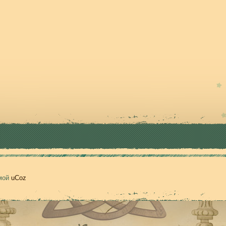
емой
uCoz