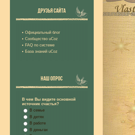
ДРУЗЬЯ САЙТА
Официальный блог
Сообщество uCoz
FAQ по системе
База знаний uCoz
НАШ ОПРОС
В чем Вы видите основной
источник счастья?
В семье
В детях
В работе
В деньгах