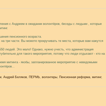
шления с Андреем в ожидании волонтёров, беседы с людьми , которые
итинг.
шения пенсионного возраста.
на три части. Вы можете прокручивать те места, которые вам кажутся
 550 людей. Это мало! Однако, нужно учесть, что администрация
 губительно для такого мероприятия, потому что люди отдыхают - кто на
ремя митинга - якобы, запланированное мероприятие с неведомыми
онтёров...
и
,
Андрей Беляков
,
ПЕРМЬ
,
волонтеры
,
Пенсионная реформа
,
митинг
,