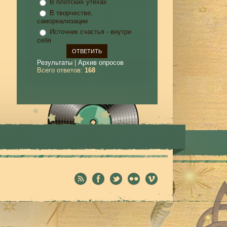
В плотских утехах
В творчестве,
самореализации
Источник счастья - внутри
себя
Результаты
|
Архив опросов
Всего ответов:
168