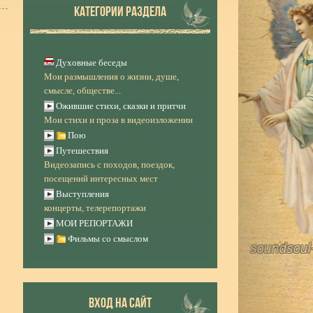
КАТЕГОРИИ РАЗДЕЛА
Духовные беседы
Мои размышления о жизни, душе,
смысле, обществе...
Ожившие стихи, сказки и притчи
Мои стихи и проза в видеоизложении
Пою
Путешествия
Видеозапись с походов, поездок,
посещений интересных мест
Выступления
концерты, телерепортажи
МОИ РЕПОРТАЖИ
Фильмы со смыслом
ВХОД НА САЙТ