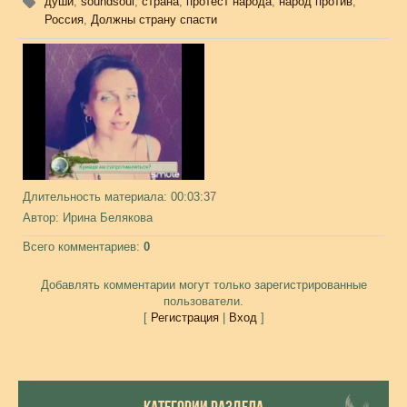
души
,
soundsoul
,
страна
,
протест народа
,
народ против
,
Россия
,
Должны страну спасти
Длительность материала
: 00:03:37
Автор
: Ирина Белякова
Всего комментариев
:
0
Добавлять комментарии могут только зарегистрированные
пользователи.
[
Регистрация
|
Вход
]