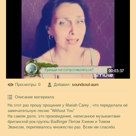
00:03:37
Просмотры
: 0
Добавил
:
soundsoul-aum
Описание материала
:
На этот раз прошу прощения у Mariah Carey , что переделала её
замечательную песню "Without You"
На самом деле, это произведение, написанное музыкантами
британской рок-группы Badfinger Питом Хэмом и Томом
Эвансом, перепевалось множество раз. Всем им спасибо.