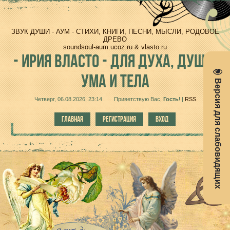
ЗВУК ДУШИ - АУМ - СТИХИ, КНИГИ, ПЕСНИ, МЫСЛИ, РОДОВОЕ
ДРЕВО
soundsoul-aum.ucoz.ru & vlasto.ru
-
ИРИЯ ВЛАСТО - ДЛЯ ДУХА, ДУШИ,
УМА И ТЕЛА
Версия для слабовидящих
Четверг, 06.08.2026, 23:14
Приветствую Вас
,
Гость
!
|
RSS
ГЛАВНАЯ
РЕГИСТРАЦИЯ
ВХОД