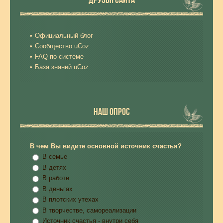
Официальный блог
Сообщество uCoz
FAQ по системе
База знаний uCoz
НАШ ОПРОС
В чем Вы видите основной источник счастья?
В семье
В детях
В работе
В деньгах
В плотских утехах
В творчестве, самореализации
Источник счастья - внутри себя