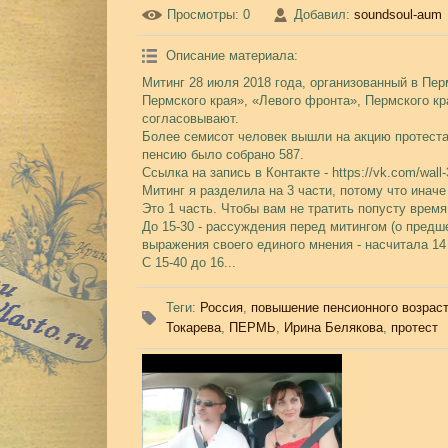
Просмотры
: 0
Добавил
:
soundsoul-aum
Описание материала
:
Митинг 28 июля 2018 года, организованный в П
Пермского края», «Левого фронта», Пермского к
согласовывают.
Более семисот человек вышли на акцию протеста,
пенсию было собрано 587.
Ссылка на запись в Контакте - https://vk.com/wal
Митинг я разделила на 3 части, потому что иначе
Это 1 часть. Чтобы вам не тратить попусту время
До 15-30 - рассуждения перед митингом (о предш
выражения своего единого мнения - насчитала 14 
С 15-40 до 16...
Теги
:
Россия
,
повышение пенсионного возрас
Токарева
,
ПЕРМЬ
,
Ирина Белякова
,
протест