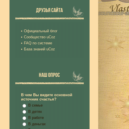
ДРУЗЬЯ САЙТА
Официальный блог
Сообщество uCoz
FAQ по системе
База знаний uCoz
НАШ ОПРОС
В чем Вы видите основной
источник счастья?
В семье
В детях
В работе
В деньгах