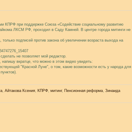
ерми КПРФ при поддержке Союза «Содействие социальному развитию
райкома ЛКСМ РФ, проходил в Саду Камней. В центре города митинги не
 только подписей против закона об увеличении возраста выхода на
l-34747276_15407
 сделать не позволяет мой редактор.
, напишу вкратце, что можно в этом видео увидеть:
ествующей "Красной Луне", о том, какие возможности есть у народа для
пунктов).
та
,
Айтакова Ксения
,
КПРФ
,
митинг
,
Пенсионная реформа
,
Зинаида