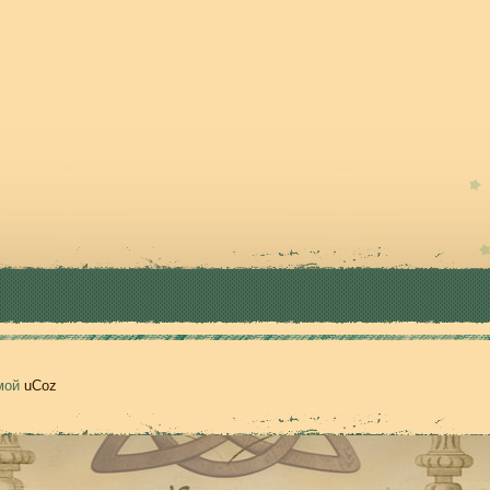
емой
uCoz