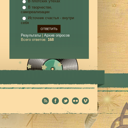
В плотских утехах
В творчестве,
самореализации
Источник счастья - внутри
себя
Результаты
|
Архив опросов
Всего ответов:
168