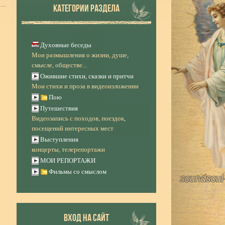
КАТЕГОРИИ РАЗДЕЛА
Духовные беседы
Мои размышления о жизни, душе,
смысле, обществе...
Ожившие стихи, сказки и притчи
Мои стихи и проза в видеоизложении
Пою
Путешествия
Видеозапись с походов, поездок,
посещений интересных мест
Выступления
концерты, телерепортажи
МОИ РЕПОРТАЖИ
Фильмы со смыслом
ВХОД НА САЙТ