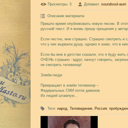
Просмотры
: 3
Добавил
:
soundsoul-aum
Описание материала
:
Пришло время опубликовать новую песню. В этот 
русский текст. И я вновь прошу прощения у авторо
Если честно, мне страшно. Страшно смотреть и с
что у них вырвали душу, однако я знаю, что в них
Если бы мне в детстве сказали, что я буду жить 
ОЧЕНЬ страшно - вдруг, начнут говорить, загрязн
не смотреть телевизор!
Зомби-люди
Превращает в зомби телевизор –
Федеральных СМИ поток девизов
Из людей штампую...
Теги
:
народ
,
Телевидение
,
Россия
,
пробужден