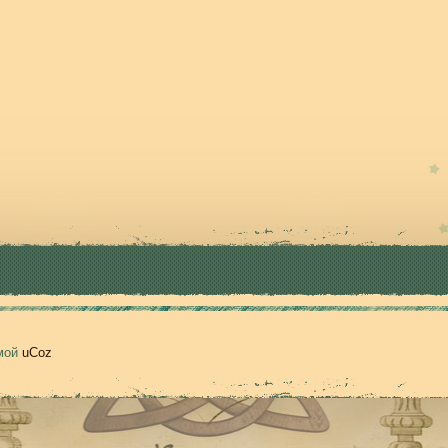
емой
uCoz