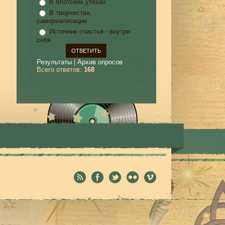
В плотских утехах
В творчестве,
самореализации
Источник счастья - внутри
себя
Результаты
|
Архив опросов
Всего ответов:
168