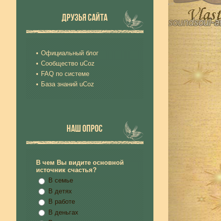
ДРУЗЬЯ САЙТА
Официальный блог
Сообщество uCoz
FAQ по системе
База знаний uCoz
НАШ ОПРОС
В чем Вы видите основной
источник счастья?
В семье
В детях
В работе
В деньгах