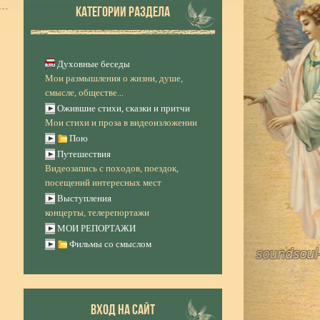
КАТЕГОРИИ РАЗДЕЛА
Духовные беседы
Мои размышления о жизни, душе,
смысле, обществе...
Ожившие стихи, сказки и притчи
Мои стихи и проза в видеоизложении
Пою
Путешествия
Видеозапись с походов, поездок,
посещений интересных мест
Выступления
концерты, телерепортажи
МОИ РЕПОРТАЖИ
Фильмы со смыслом
ВХОД НА САЙТ