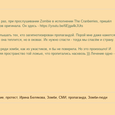
раз, при прослушивании Zombie в исполнении The Cranberries, пришёл
в оригинала. Он здесь - https://youtu.be/6Ejga4kJUts
лышать тех, кто загипнотизирован пропагандой. Порой мне даже кажется
 она теплится, но в оковах. Их нужно спасти - тогда мы спасём и страну.
среди зомби, как из ужастиков, я бы не поверила. Но это произошло! И
яя пространство той ложью, что пропитались насквозь ))) Лечение одно -
ие
,
протест
,
Ирина Белякова
,
Зомби
,
СМИ
,
пропаганда
,
Зомби-люди