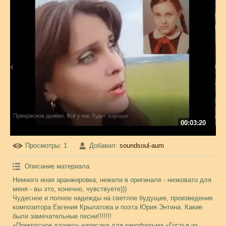
00:03:20
Просмотры
: 1
Добавил
:
soundsoul-aum
Описание материала
:
Немного иная аранжировка, нежели в оригинале - низковато для
меня - вы это, конечно, чувствуете)))
Чудесное и полное надежды на светлое будущее, произведение
композитора Евгения Крылатова и поэта Юрия Энтина. Какие
были замечательные песни!!!!!!!
«Прекрасное далеко» написана для кинофильма «Гостья из