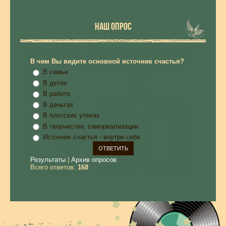
НАШ ОПРОС
В чем Вы видите основной источник счастья?
В семье
В детях
В работе
В деньгах
В плотских утехах
В творчестве, самореализации
Источник счастья - внутри себя
Результаты
|
Архив опросов
Всего ответов:
168