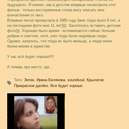
будущего». Я помню, как в детстве впервые посмотрела этот
фильм - только восторженные слова могу описать мои
впечатления от него.
Впервые песня прозвучала в 1985 году (мне тогда было 9 лет, а
на последнем фото мне 11 лет)))). Захотелось вставить детские
фото))). Хорошее было время - вспоминается сейчас больше
доброе и светлое, хотя, уже тогда были недобрые люди.
Однако, казалось, что тогда их было меньше, а люди жили
более-менее в единстве.
У нас всё будет хорошо!!!!
А теперь про место, где...
Теги
:
Энтин
,
Ирина Белякова
,
soundsoul
,
Крылатов
,
Прекрасное далёко
,
Все будет хорошо