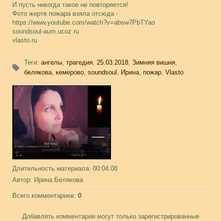
И пусть никогда такое не повторяется!
Фото жертв пожара взяла отсюда -
https://www.youtube.com/watch?v=absw7PbTYao
soundsoul-aum.ucoz.ru
vlasto.ru
Теги
:
ангелы
,
трагедия
,
25.03.2018
,
Зимняя вишня
,
белякова
,
кемерово
,
soundsoul
,
Ирина
,
пожар
,
Vlasto
Длительность материала
: 00:04:08
Автор
: Ирина Белякова
Всего комментариев
:
0
Добавлять комментарии могут только зарегистрированные