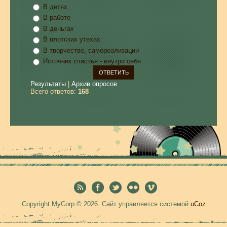
В детях
В работе
В деньгах
В плотских утехах
В творчестве, самореализации
Источник счастья - внутри себя
Результаты
|
Архив опросов
Всего ответов:
168
Copyright MyCorp © 2026
.
Сайт управляется системой
uCoz