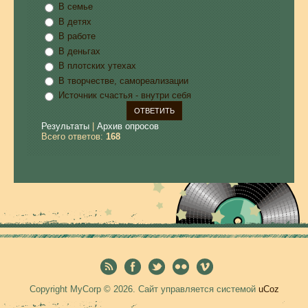
В семье
В детях
В работе
В деньгах
В плотских утехах
В творчестве, самореализации
Источник счастья - внутри себя
Результаты
|
Архив опросов
Всего ответов:
168
Copyright MyCorp © 2026
.
Сайт управляется системой
uCoz