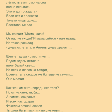
Лёгкость вмиг смогла она
полно испытать
Этого долго ждала -
Боли нет и слабости
Только лишь одно…
Расставанье-зло…
Мы кричим "Мама, живи!
От нас не уходи!"И мама рвётся к нам назад,
Но таков расклад -
- душа отлетела, и Ангелы душу хранят….
Шепчет душа - смерти нет…
Рядом здесь летаю я…,
вижу белый свет…
На всех с любовью глядит,
Бренна тела сердце же больше не стучит…
Оно молчит...
Как же нам жить впредь без тебя?
Но отпускаем, любя…
А память сохранит
И всех нас одарит
Факелом вечной любви…
Ты хотя бы в памяти и во сне живи…