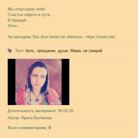
Мы отпускаем тебя!
Счастье обрети в пути….
И прощай…
Лети…
На мелодию Sos d'un terrien en détresse - https://youtu.be/...
Теги
:
боль
,
прощание
,
душа
,
Мама
,
не умирай
Длительность материала
: 00:03:26
Автор
: Ирина Белякова
Всего комментариев
:
0