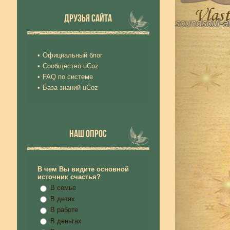
ДРУЗЬЯ САЙТА
Официальный блог
Сообщество uCoz
FAQ по системе
База знаний uCoz
НАШ ОПРОС
В чем Вы видите основной
источник счастья?
В семье
В детях
В работе
В деньгах