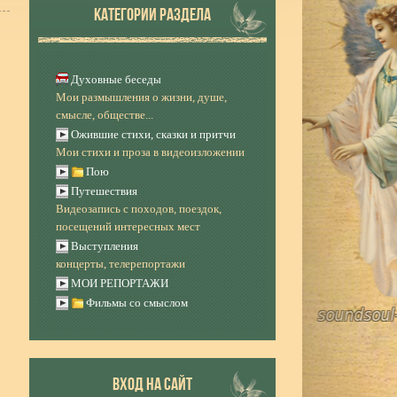
КАТЕГОРИИ РАЗДЕЛА
Духовные беседы
Мои размышления о жизни, душе,
смысле, обществе...
Ожившие стихи, сказки и притчи
Мои стихи и проза в видеоизложении
Пою
Путешествия
Видеозапись с походов, поездок,
посещений интересных мест
Выступления
концерты, телерепортажи
МОИ РЕПОРТАЖИ
Фильмы со смыслом
ВХОД НА САЙТ