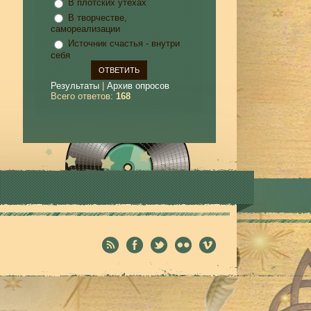
В плотских утехах
В творчестве,
самореализации
Источник счастья - внутри
себя
Результаты
|
Архив опросов
Всего ответов:
168