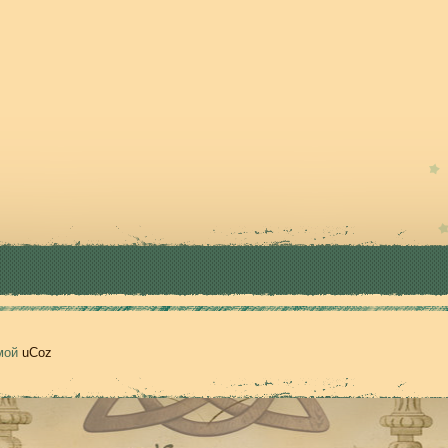
емой
uCoz