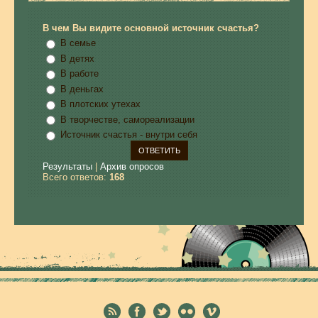
В чем Вы видите основной источник счастья?
В семье
В детях
В работе
В деньгах
В плотских утехах
В творчестве, самореализации
Источник счастья - внутри себя
Результаты
|
Архив опросов
Всего ответов:
168