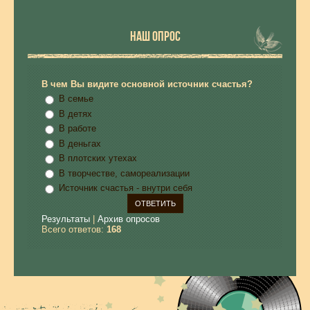
НАШ ОПРОС
В чем Вы видите основной источник счастья?
В семье
В детях
В работе
В деньгах
В плотских утехах
В творчестве, самореализации
Источник счастья - внутри себя
Результаты
|
Архив опросов
Всего ответов:
168