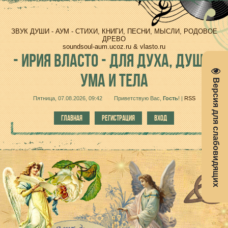
ЗВУК ДУШИ - АУМ - СТИХИ, КНИГИ, ПЕСНИ, МЫСЛИ, РОДОВОЕ
ДРЕВО
soundsoul-aum.ucoz.ru & vlasto.ru
-
ИРИЯ ВЛАСТО - ДЛЯ ДУХА, ДУШИ,
УМА И ТЕЛА
Версия для слабовидящих
Пятница, 07.08.2026, 09:42
Приветствую Вас
,
Гость
!
|
RSS
ГЛАВНАЯ
РЕГИСТРАЦИЯ
ВХОД