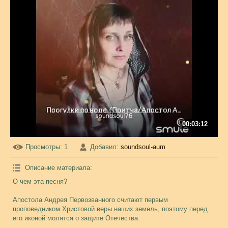
00:03:12
Просмотры
: 1
Добавил
:
soundsoul-aum
Описание материала
:
О чем эта песня?
Апостола Андрея Первозванного считают первым
проповедником Христовой веры наших земель, поэтому перед
его иконой молятся о защите Отечества.