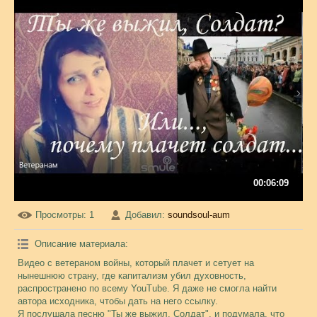
00:06:09
Просмотры
: 1
Добавил
:
soundsoul-aum
Описание материала
:
Видео с ветераном войны, который плачет и сетует на
нынешнюю страну, где капитализм убил духовность,
распространено по всему YouTube. Я даже не смогла найти
автора исходника, чтобы дать на него ссылку.
Я послушала песню "Ты же выжил, Солдат", и подумала, что