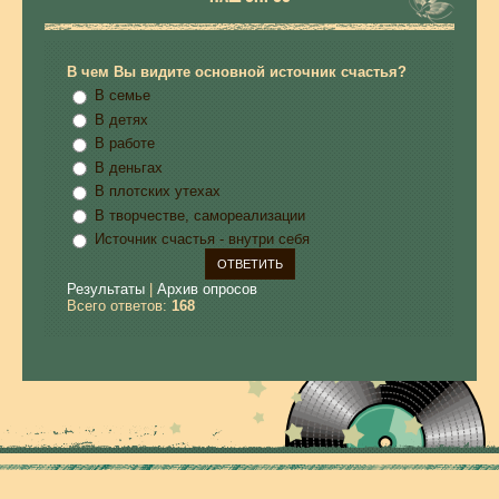
В чем Вы видите основной источник счастья?
В семье
В детях
В работе
В деньгах
В плотских утехах
В творчестве, самореализации
Источник счастья - внутри себя
Результаты
|
Архив опросов
Всего ответов:
168