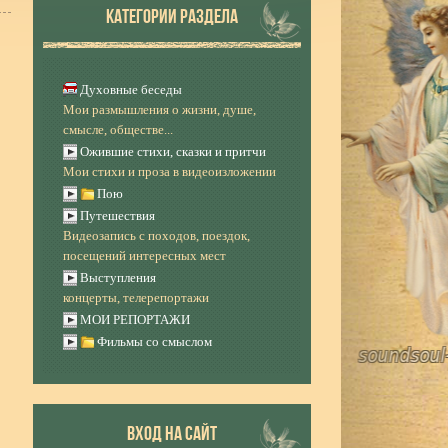
КАТЕГОРИИ РАЗДЕЛА
Духовные беседы
Мои размышления о жизни, душе,
смысле, обществе...
Ожившие стихи, сказки и притчи
Мои стихи и проза в видеоизложении
Пою
Путешествия
Видеозапись с походов, поездок,
посещений интересных мест
Выступления
концерты, телерепортажи
МОИ РЕПОРТАЖИ
Фильмы со смыслом
ВХОД НА САЙТ