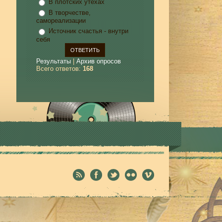
В плотских утехах
В творчестве,
самореализации
Источник счастья - внутри
себя
Результаты
|
Архив опросов
Всего ответов:
168