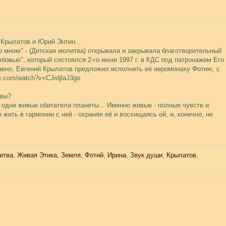
 Крылатов и Юрий Энтин...
о мною" - (Детская молитва) открывала и закрывала благотворительный
бовью", который состоялся 2-го июня 1997 г. в КДС под патронажем Его
авно, Евгений Крылатов предложил исполнить её иеромонаху Фотию, с
e.com/watch?v=CJrdjlaJ3go
 вы?
 одни живые обитатели планеты... Именно живые - полные чувств и
 жить в гармонии с ней - охраняя её и восхищаясь ей, и, конечно, не
итва
,
Живая Этика
,
Земля
,
Фотий
,
Ирина
,
Звук души
,
Крылатов
,