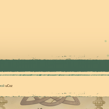
емой
uCoz