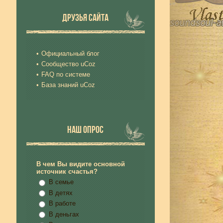
ДРУЗЬЯ САЙТА
Официальный блог
Сообщество uCoz
FAQ по системе
База знаний uCoz
НАШ ОПРОС
В чем Вы видите основной
источник счастья?
В семье
В детях
В работе
В деньгах