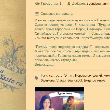
Просмотры
: 1
Добавил
:
soundsoul-aum
Описание материала
:
И вновь чудесные авторы музыки и слов Евгений
Одна из последних песен Е. Крылатова - "Будь с
вечер "Уроки взрослым – с Верой, Надеждой и Лю
Святейшества Патриарха Алексия II. Совсем нед
чем тот виртуозно справился - https://www.youtub
"Почему такое видеосопровождение?" - спросите
Мне хотелось бы, чтобы люди видели, что они не
переживаний... Планета живая тоже... И так важно
причиняя никому страданий...
Видеокадр...
Теги
:
святость
,
Энтин
,
Иеромонах фотий
,
мол
белякова
,
Vlasto
,
soundsoul
,
Будь со мною