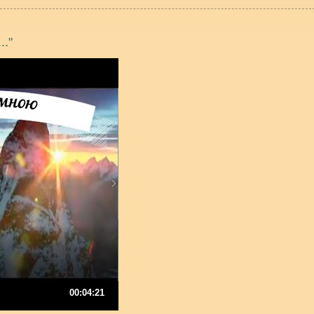
.."
00:04:21