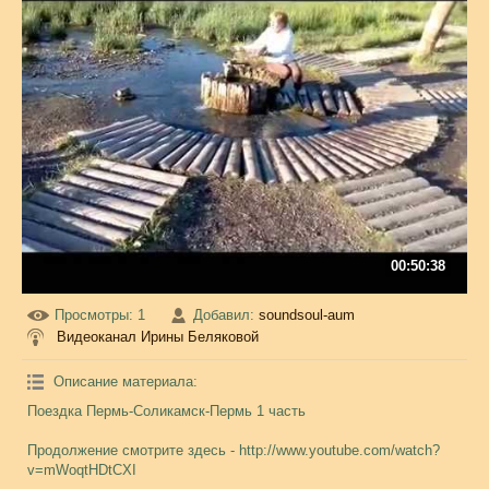
00:50:38
Просмотры
: 1
Добавил
:
soundsoul-aum
Видеоканал Ирины Беляковой
Описание материала
:
Поездка Пермь-Соликамск-Пермь 1 часть
Продолжение смотрите здесь - http://www.youtube.com/watch?
v=mWoqtHDtCXI