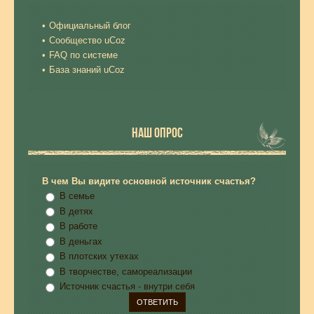
Официальный блог
Сообщество uCoz
FAQ по системе
База знаний uCoz
НАШ ОПРОС
В чем Вы видите основной источник счастья?
В семье
В детях
В работе
В деньгах
В плотских утехах
В творчестве, самореализации
Источник счастья - внутри себя