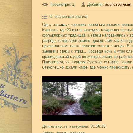
Просмотры
: 1
Добавил
:
soundsoul-aum
Описание материала
:
Одну из самых коротких ночей мы решили провест
Кишерть, где 20 июня проходил межрегиональный
фольклорных традиций, а затем направились к в
разряды сотрясали землю, дождь лил как из ведра
принесла нам только положительные эмоции. В в
эмоции в связи с этим... Проведя ночь и утро с
краеведческий музей по воскресениям не работа
Признаться, их в самом Суксуне не много: зашли
безуспешно искали кафе, где можно перекусить, 
Длительность материала
: 01:56:18