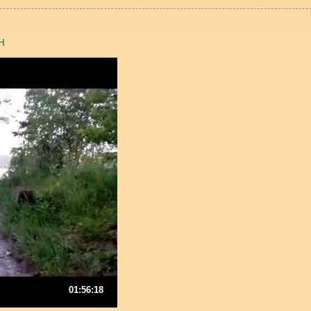
н
01:56:18