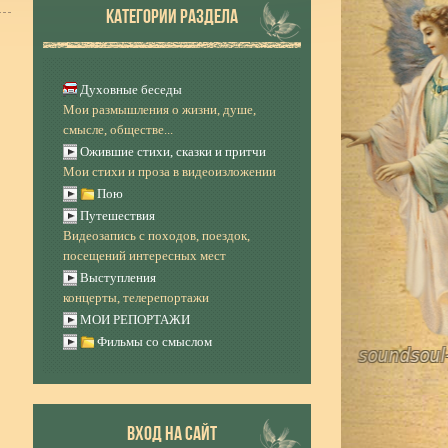
КАТЕГОРИИ РАЗДЕЛА
Духовные беседы
Мои размышления о жизни, душе,
смысле, обществе...
Ожившие стихи, сказки и притчи
Мои стихи и проза в видеоизложении
Пою
Путешествия
Видеозапись с походов, поездок,
посещений интересных мест
Выступления
концерты, телерепортажи
МОИ РЕПОРТАЖИ
Фильмы со смыслом
ВХОД НА САЙТ