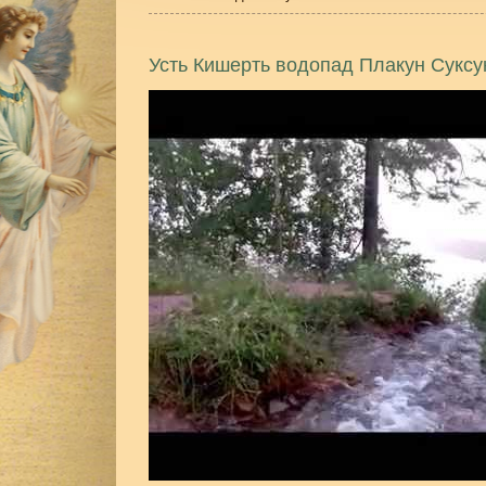
Усть Кишерть водопад Плакун Суксу