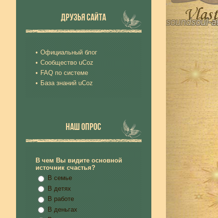
ДРУЗЬЯ САЙТА
Официальный блог
Сообщество uCoz
FAQ по системе
База знаний uCoz
НАШ ОПРОС
В чем Вы видите основной
источник счастья?
В семье
В детях
В работе
В деньгах