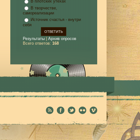
В плотских утехах
В творчестве,
самореализации
Источник счастья - внутри
себя
Результаты
|
Архив опросов
Всего ответов:
168