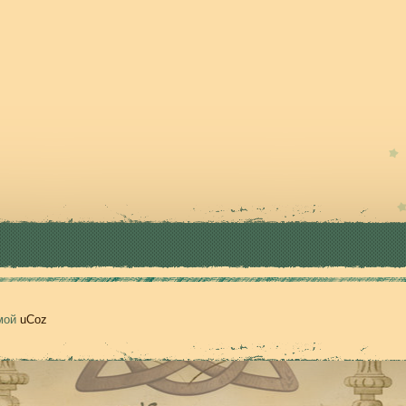
емой
uCoz