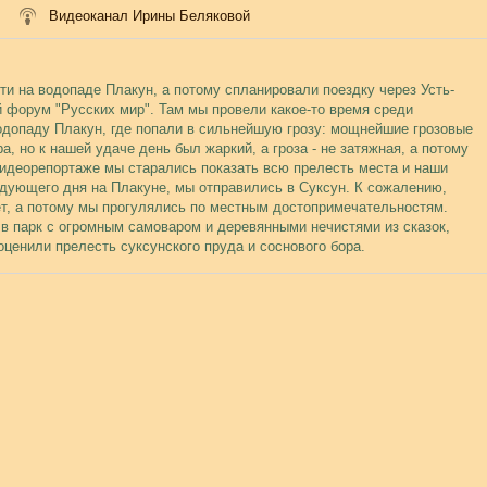
Видеоканал Ирины Беляковой
и на водопаде Плакун, а потому спланировали поездку через Усть-
 форум "Русских мир". Там мы провели какое-то время среди
одопаду Плакун, где попали в сильнейшую грозу: мощнейшие грозовые
, но к нашей удаче день был жаркий, а гроза - не затяжная, а потому
идеорепортаже мы старались показать всю прелесть места и наши
ледующего дня на Плакуне, мы отправились в Суксун. К сожалению,
ет, а потому мы прогулялись по местным достопримечательностям.
 в парк с огромным самоваром и деревянными нечистями из сказок,
оценили прелесть суксунского пруда и соснового бора.