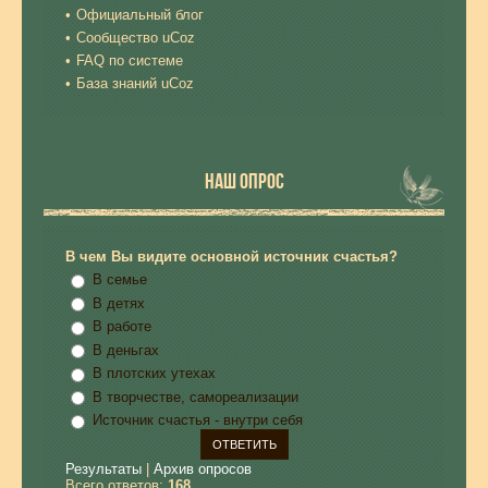
Официальный блог
Сообщество uCoz
FAQ по системе
База знаний uCoz
НАШ ОПРОС
В чем Вы видите основной источник счастья?
В семье
В детях
В работе
В деньгах
В плотских утехах
В творчестве, самореализации
Источник счастья - внутри себя
Результаты
|
Архив опросов
Всего ответов:
168