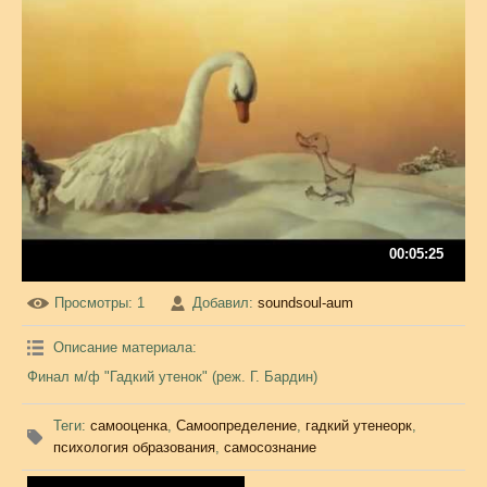
00:05:25
Просмотры
: 1
Добавил
:
soundsoul-aum
Описание материала
:
Финал м/ф "Гадкий утенок" (реж. Г. Бардин)
Теги
:
самооценка
,
Самоопределение
,
гадкий утенеорк
,
психология образования
,
самосознание