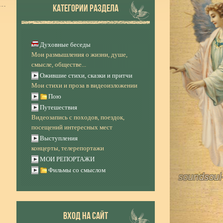
КАТЕГОРИИ РАЗДЕЛА
Духовные беседы
Мои размышления о жизни, душе,
смысле, обществе...
Ожившие стихи, сказки и притчи
Мои стихи и проза в видеоизложении
Пою
Путешествия
Видеозапись с походов, поездок,
посещений интересных мест
Выступления
концерты, телерепортажи
МОИ РЕПОРТАЖИ
Фильмы со смыслом
ВХОД НА САЙТ