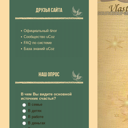
ДРУЗЬЯ САЙТА
Официальный блог
Сообщество uCoz
FAQ по системе
База знаний uCoz
НАШ ОПРОС
В чем Вы видите основной
источник счастья?
В семье
В детях
В работе
В деньгах