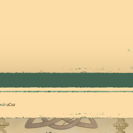
емой
uCoz