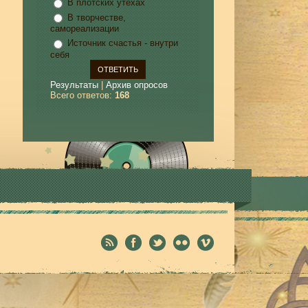
В плотских утехах
В творчестве,
самореализации
Источник счастья - внутри
себя
Результаты
|
Архив опросов
Всего ответов:
168