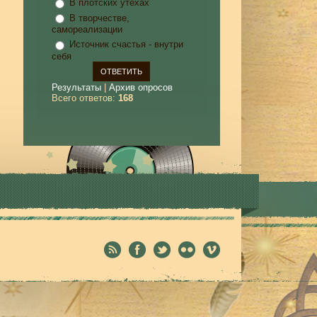
В плотских утехах
В творчестве,
самореализации
Источник счастья - внутри
себя
Результаты
|
Архив опросов
Всего ответов:
168