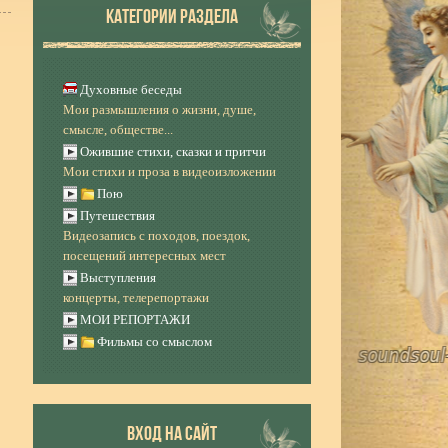
КАТЕГОРИИ РАЗДЕЛА
Духовные беседы
Мои размышления о жизни, душе,
смысле, обществе...
Ожившие стихи, сказки и притчи
Мои стихи и проза в видеоизложении
Пою
Путешествия
Видеозапись с походов, поездок,
посещений интересных мест
Выступления
концерты, телерепортажи
МОИ РЕПОРТАЖИ
Фильмы со смыслом
ВХОД НА САЙТ