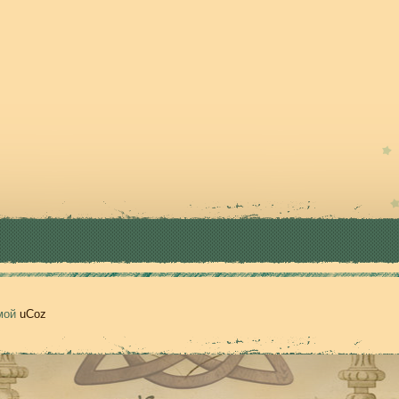
емой
uCoz