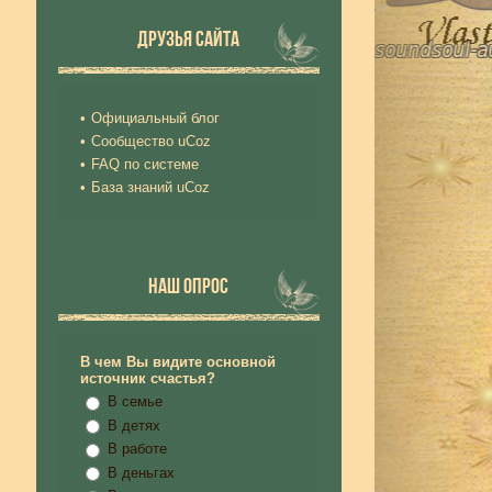
ДРУЗЬЯ САЙТА
Официальный блог
Сообщество uCoz
FAQ по системе
База знаний uCoz
НАШ ОПРОС
В чем Вы видите основной
источник счастья?
В семье
В детях
В работе
В деньгах