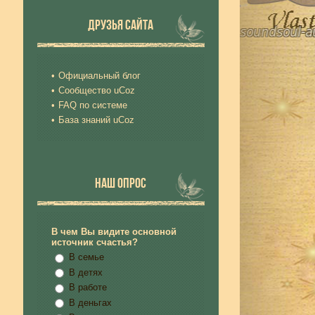
ДРУЗЬЯ САЙТА
Официальный блог
Сообщество uCoz
FAQ по системе
База знаний uCoz
НАШ ОПРОС
В чем Вы видите основной
источник счастья?
В семье
В детях
В работе
В деньгах