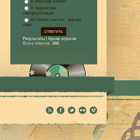
В плотских утехах
В творчестве,
самореализации
Источник счастья - внутри
себя
Результаты
|
Архив опросов
Всего ответов:
168