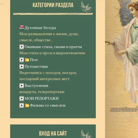
КАТЕГОРИИ РАЗДЕЛА
Духовные беседы
Мои размышления о жизни, душе,
смысле, обществе...
Ожившие стихи, сказки и притчи
Мои стихи и проза в видеоизложении
Пою
Путешествия
Видеозапись с походов, поездок,
посещений интересных мест
Выступления
концерты, телерепортажи
МОИ РЕПОРТАЖИ
Фильмы со смыслом
ВХОД НА САЙТ