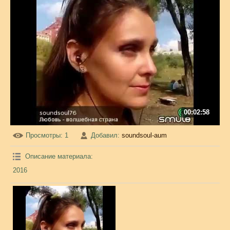
00:02:58
Просмотры
: 1
Добавил
:
soundsoul-aum
Описание материала
:
2016