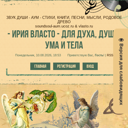
ЗВУК ДУШИ - АУМ - СТИХИ, КНИГИ, ПЕСНИ, МЫСЛИ, РОДОВОЕ
ДРЕВО
soundsoul-aum.ucoz.ru & vlasto.ru
-
ИРИЯ ВЛАСТО - ДЛЯ ДУХА, ДУШИ,
УМА И ТЕЛА
Версия для слабовидящих
Понедельник, 10.08.2026, 18:53
Приветствую Вас
,
Гость
!
|
RSS
ГЛАВНАЯ
РЕГИСТРАЦИЯ
ВХОД