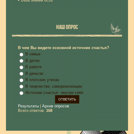
База знаний uCoz
НАШ ОПРОС
В чем Вы видите основной источник счастья?
В семье
В детях
В работе
В деньгах
В плотских утехах
В творчестве, самореализации
Источник счастья - внутри себя
Результаты
|
Архив опросов
Всего ответов:
168