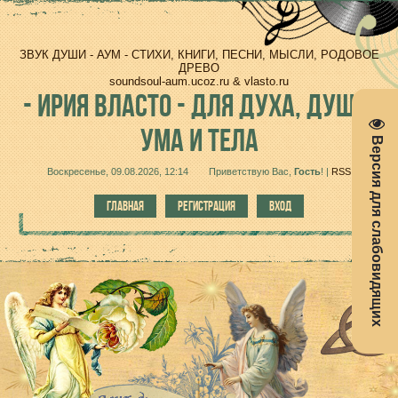
ЗВУК ДУШИ - АУМ - СТИХИ, КНИГИ, ПЕСНИ, МЫСЛИ, РОДОВОЕ
ДРЕВО
soundsoul-aum.ucoz.ru & vlasto.ru
-
ИРИЯ ВЛАСТО - ДЛЯ ДУХА, ДУШИ,
УМА И ТЕЛА
Версия для слабовидящих
Воскресенье, 09.08.2026, 12:14
Приветствую Вас
,
Гость
!
|
RSS
ГЛАВНАЯ
РЕГИСТРАЦИЯ
ВХОД