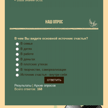
База знаний uCoz
НАШ ОПРОС
В чем Вы видите основной источник счастья?
В семье
В детях
В работе
В деньгах
В плотских утехах
В творчестве, самореализации
Источник счастья - внутри себя
Результаты
|
Архив опросов
Всего ответов:
168