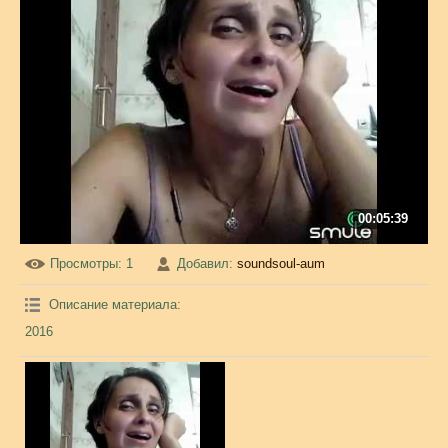
00:05:39
Просмотры
: 1
Добавил
:
soundsoul-aum
Описание материала
:
2016