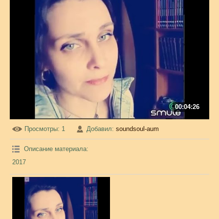
00:04:26
Просмотры
: 1
Добавил
:
soundsoul-aum
Описание материала
:
2017