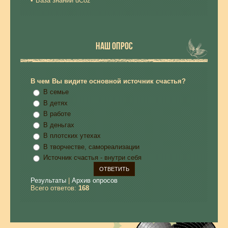
База знаний uCoz
НАШ ОПРОС
В чем Вы видите основной источник счастья?
В семье
В детях
В работе
В деньгах
В плотских утехах
В творчестве, самореализации
Источник счастья - внутри себя
Результаты
|
Архив опросов
Всего ответов:
168