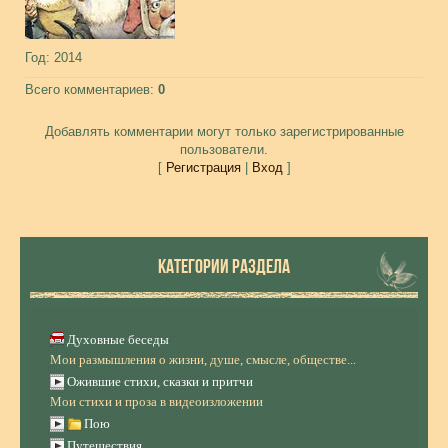
Год
: 2014
Всего комментариев
:
0
Добавлять комментарии могут только зарегистрированные
пользователи.
[
Регистрация
|
Вход
]
КАТЕГОРИИ РАЗДЕЛА
Духовные беседы
Мои размышления о жизни, душе, смысле, обществе...
Ожившие стихи, сказки и притчи
Мои стихи и проза в видеоизложении
Пою
Путешествия