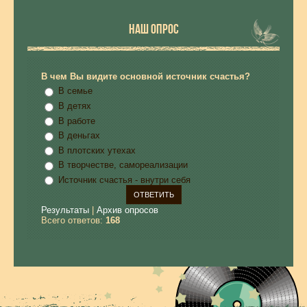
НАШ ОПРОС
В чем Вы видите основной источник счастья?
В семье
В детях
В работе
В деньгах
В плотских утехах
В творчестве, самореализации
Источник счастья - внутри себя
Результаты
|
Архив опросов
Всего ответов:
168