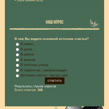
База знаний uCoz
НАШ ОПРОС
В чем Вы видите основной источник счастья?
В семье
В детях
В работе
В деньгах
В плотских утехах
В творчестве, самореализации
Источник счастья - внутри себя
Результаты
|
Архив опросов
Всего ответов:
168