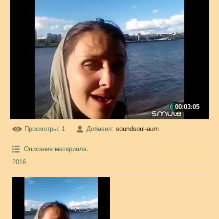
00:03:05
Просмотры
: 1
Добавил
:
soundsoul-aum
Описание материала
:
2016