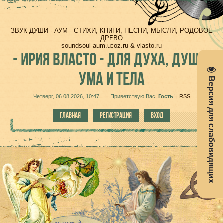
ЗВУК ДУШИ - АУМ - СТИХИ, КНИГИ, ПЕСНИ, МЫСЛИ, РОДОВОЕ
ДРЕВО
soundsoul-aum.ucoz.ru & vlasto.ru
-
ИРИЯ ВЛАСТО - ДЛЯ ДУХА, ДУШИ,
УМА И ТЕЛА
Версия для слабовидящих
Четверг, 06.08.2026, 10:47
Приветствую Вас
,
Гость
!
|
RSS
ГЛАВНАЯ
РЕГИСТРАЦИЯ
ВХОД