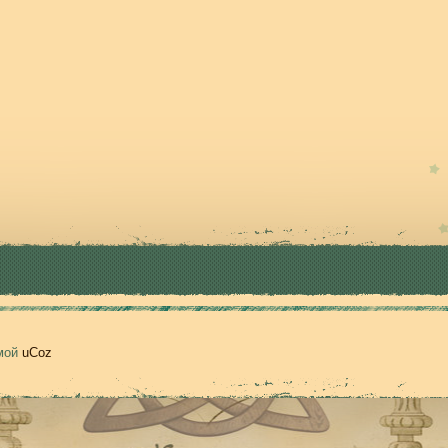
емой
uCoz