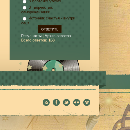
В плотских утехах
В творчестве,
самореализации
Источник счастья - внутри
себя
Результаты
|
Архив опросов
Всего ответов:
168