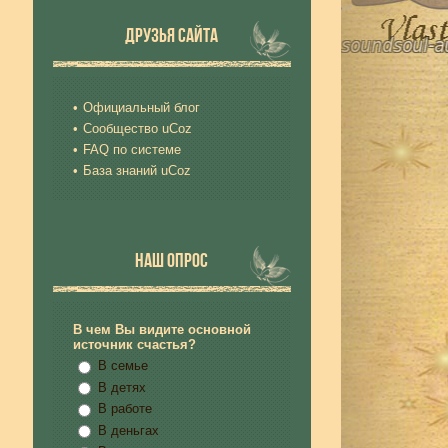
ДРУЗЬЯ САЙТА
Официальный блог
Сообщество uCoz
FAQ по системе
База знаний uCoz
НАШ ОПРОС
В чем Вы видите основной
источник счастья?
В семье
В детях
В работе
В деньгах