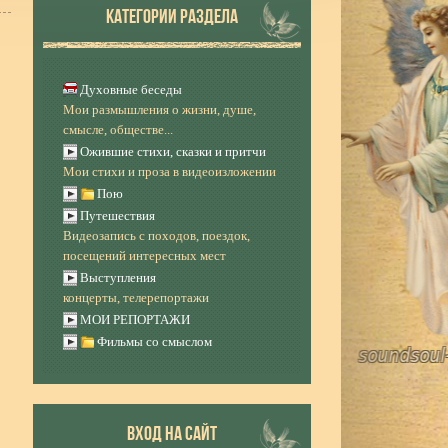
КАТЕГОРИИ РАЗДЕЛА
Духовные беседы
Мои размышления о жизни, душе,
смысле, обществе...
Ожившие стихи, сказки и притчи
Мои стихи и проза в видеоизложении
Пою
Путешествия
Видеозапись с походов, поездок,
посещений интересных мест
Выступления
концерты, телерепортажи
МОИ РЕПОРТАЖИ
Фильмы со смыслом
ВХОД НА САЙТ