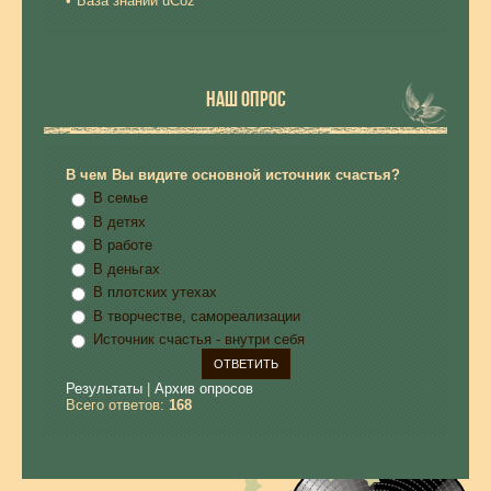
База знаний uCoz
НАШ ОПРОС
В чем Вы видите основной источник счастья?
В семье
В детях
В работе
В деньгах
В плотских утехах
В творчестве, самореализации
Источник счастья - внутри себя
Результаты
|
Архив опросов
Всего ответов:
168