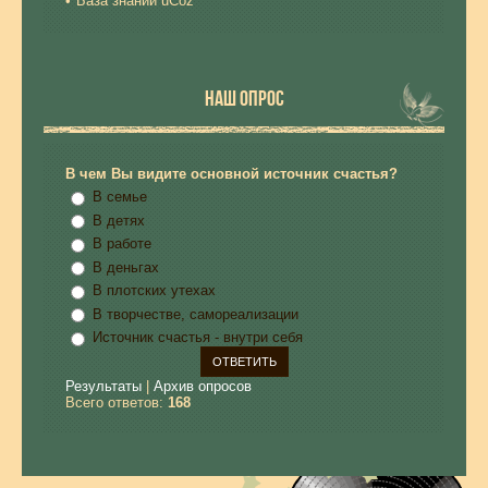
База знаний uCoz
НАШ ОПРОС
В чем Вы видите основной источник счастья?
В семье
В детях
В работе
В деньгах
В плотских утехах
В творчестве, самореализации
Источник счастья - внутри себя
Результаты
|
Архив опросов
Всего ответов:
168