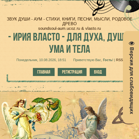
ЗВУК ДУШИ - АУМ - СТИХИ, КНИГИ, ПЕСНИ, МЫСЛИ, РОДОВОЕ
ДРЕВО
soundsoul-aum.ucoz.ru & vlasto.ru
-
ИРИЯ ВЛАСТО - ДЛЯ ДУХА, ДУШИ,
УМА И ТЕЛА
Версия для слабовидящих
Понедельник, 10.08.2026, 18:51
Приветствую Вас
,
Гость
!
|
RSS
ГЛАВНАЯ
РЕГИСТРАЦИЯ
ВХОД