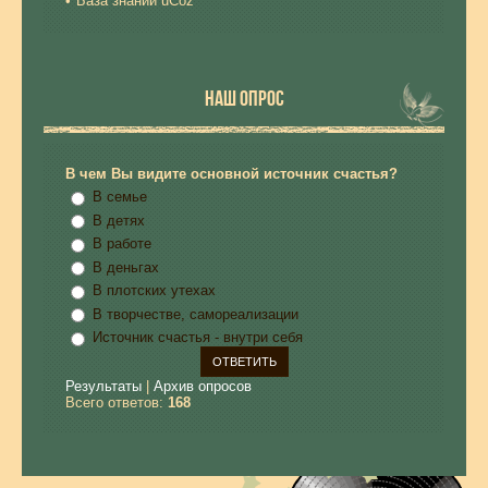
База знаний uCoz
НАШ ОПРОС
В чем Вы видите основной источник счастья?
В семье
В детях
В работе
В деньгах
В плотских утехах
В творчестве, самореализации
Источник счастья - внутри себя
Результаты
|
Архив опросов
Всего ответов:
168