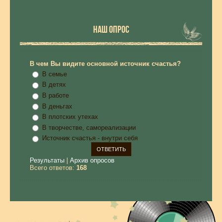
НАШ ОПРОС
В чем Вы видите основной источник счастья?
В семье
В детях
В работе
В деньгах
В плотских утехах
В творчестве, самореализации
Источник счастья - внутри себя
Результаты
|
Архив опросов
Всего ответов:
168